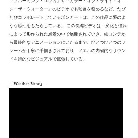
『ブルーミング・ユッカ』や『カラー・オブ・ライト・オ
ン・ザ・ウォーター』のビデオでも監督を務めるなど、たび
たびコラボレートしているボンカートは、この作品に夢のよ
うな感性をもたらしている。 この長編ビデオは、変化と憧れ
によって形作られた風景の中で展開されていき、絵コンテか
ら最終的なアニメーションにいたるまで、ひとつひとつのフ
レームが丁寧に手描きされており、ノエルの内省的なサウン
ドを詩的なビジュアルで拡張している。
「Weather Vane」