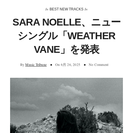
In
In
BEST NEW TRACKS
SARA NOELLE、ニュー
シングル「WEATHER
VANE」を発表
By
Music Tribune
On
6月 26, 2025
No Comment