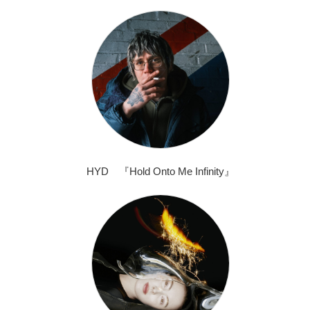
HYD 『Hold Onto Me Infinity』