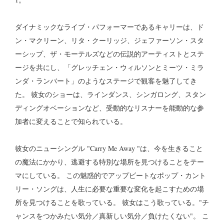
ダイナミックなライブ・パフォーマーであるキャリーは、ド
ン・マクリーン、リタ・クーリッジ、ジェファーソン・スタ
ーシップ、ザ・モーテルズなどの伝説的アーティストとステ
ージを共にし、「グレッチェン・ウィルソンとミーツ・ミラ
ンダ・ランバート」のようなステージで観客を魅了してき
た。 彼女のショーは、ラインダンス、シンガロング、スタン
ディングオベーションなど、受動的なリスナーを能動的な参
加者に変えることで知られている。
彼女のニューシングル "Carry Me Away "は、今を生きること
の魔法にかかり、逃避する特別な場所を見つけることをテー
マにしている。 この魅惑的でアップビートなポップ・カント
リー・ソングは、人生に必要な重要な変化を起こすための場
所を見つけることを歌っている。 彼女はこう歌っている。"チ
ャンスをつかみたい気分／真新しい気分／負けたくない"。 こ