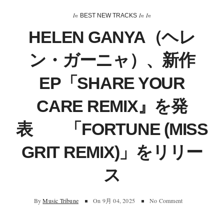
In
In
In
BEST NEW TRACKS
HELEN GANYA（ヘレ
ン・ガーニャ）、新作
EP「SHARE YOUR
CARE REMIX』を発
表 「FORTUNE (MISS
GRIT REMIX)」をリリー
ス
By
Music Tribune
On
9月 04, 2025
No Comment