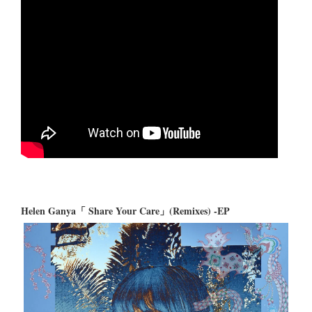
Helen Ganya「 Share Your Care」(Remixes) -EP