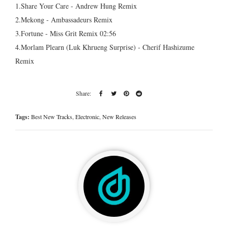
1.Share Your Care - Andrew Hung Remix
2.Mekong - Ambassadeurs Remix
3.Fortune - Miss Grit Remix 02:56
4.Morlam Plearn (Luk Khrueng Surprise) - Cherif Hashizume
Remix
Tags:
Best New Tracks
,
Electronic
,
New Releases