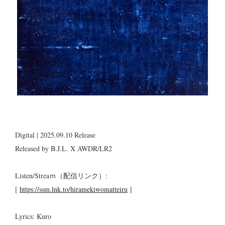
Digital | 2025.09.10 Release
Released by B.J.L. X AWDR/LR2
Listen/Streaｍ（配信リンク）:
[
https://ssm.lnk.to/hiramekiwomatteiru
]
Lyrics: Kuro