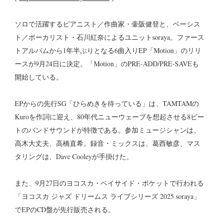
ソロで活躍するピアニスト／作曲家・壷阪健登と、ベーシス
ト／ボーカリスト・石川紅奈によるユニットsoraya。ファース
トアルバムから1年半ぶりとなる6曲入りEP「Motion」のリリ
ースが9月24日に決定。「Motion」のPRE-ADD/PRE-SAVEも
開始している。
EPからの先行SG「ひらめきを待っている」は、TAMTAMの
Kuroを作詞に迎え、80年代ニューウェーブを想起させる8ビー
トのバンドサウンドが特徴である。参加ミュージシャンは、
高木大丈夫、高橋直希。録音・ミックスは、葛西敏彦、マス
タリングは、Dave Cooleyが手掛けた。
また、9月27日のヨコスカ・ベイサイド・ポケットで行われる
「ヨコスカ ジャズ ドリームス ライブシリーズ 2025 soraya」
でEPのCD盤が先行販売される。