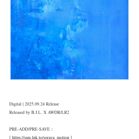
Digital | 2025.09.24 Release
Released by B.J.L. X AWDR/LR2
PRE-ADD/PRE-SAVE：
[
https://ssm.lnk.to/soraya_motion
]