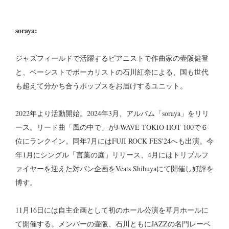
soraya:
ジャズフィールドで活躍するピアニストで作曲家の壷阪健登
と、ベーシストでボーカリストの石川紅奈による、国も世代
も超えて分かち合うポップスをお届けするユニット。
2022年より活動開始。2024年3月、アルバム「soraya」をリリ
ース。リード曲「風の中で」がJ-WAVE TOKIO HOT 100で６
位にランクイン。同年7月にはFUJI ROCK FES'24へも出演。今
年1月にシングル「言葉の庭」リリース、4月にはトリプルフ
ァイヤーを迎えた対バン企画をVeats Shibuyaにて開催し好評を
博す。
11月16日には自主企画として初のホール公演を草月ホールに
て開催する。メンバーの壷阪、石川ともにJAZZの名門レーベ