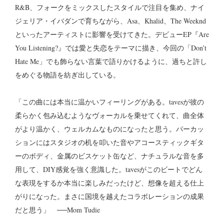
R&B、フォークをミックスしたスタイルで注目を集め、ナイ
ジェリア・イバダンで育ちながら、Asa、Khalid、The Weeknd
といったアーティストに影響を受けてきた。デビューEP『Are
You Listening?』では愛と失恋をテーマに描き、今回の「Don’t
Hate Me」でも飾らない言葉で語りかけるように、過ちと許し
をめぐる物語を紡ぎ出している。
「この曲には本当に温かいフィーリングがある。tavesが彼の
柔らかく包み込むようなヴォーカルを乗せてくれて、曲全体
がより温かく、ウェルカムなものになったと思う。パーカッ
ションにはスタジオの机を叩いた音やアコースティックギタ
ーのボディ、金属のビスケット缶など、ナチュラルな音を多
用して、DIY感覚を強く意識した。tavesがこのビートでどん
な表現をするか本当に楽しみだったけど、想像を超える仕上
がりになった。まさに国境を越えたコラボレーションの成果
だと思う」 ──Mom Tudie