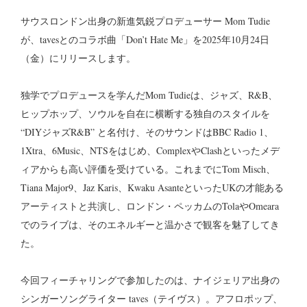
サウスロンドン出身の新進気鋭プロデューサー Mom Tudie
が、tavesとのコラボ曲「Don’t Hate Me」を2025年10月24日
（金）にリリースします。
独学でプロデュースを学んだMom Tudieは、ジャズ、R&B、
ヒップホップ、ソウルを自在に横断する独自のスタイルを
“DIYジャズR&B” と名付け、そのサウンドはBBC Radio 1、
1Xtra、6Music、NTSをはじめ、ComplexやClashといったメデ
ィアからも高い評価を受けている。これまでにTom Misch、
Tiana Major9、Jaz Karis、Kwaku AsanteといったUKの才能ある
アーティストと共演し、ロンドン・ペッカムのTolaやOmeara
でのライブは、そのエネルギーと温かさで観客を魅了してき
た。
今回フィーチャリングで参加したのは、ナイジェリア出身の
シンガーソングライター taves（テイヴス）。アフロポップ、