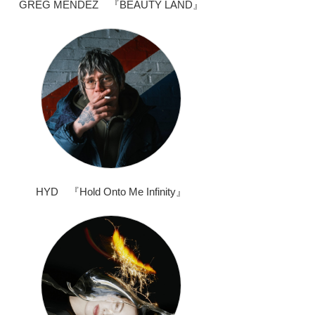
GREG MENDEZ 『BEAUTY LAND』
HYD 『Hold Onto Me Infinity』