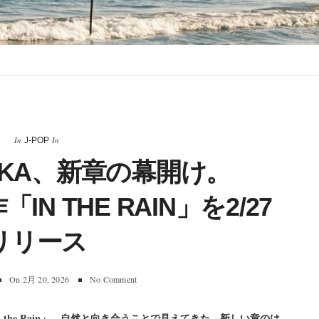
In
In
J-POP
IOKA、新章の幕開け。
IN THE RAIN」を2/27
リリース
On
2月 20, 2026
No Comment
「In the Rain」 自然と向き合うことで見えてきた、新しい章のは