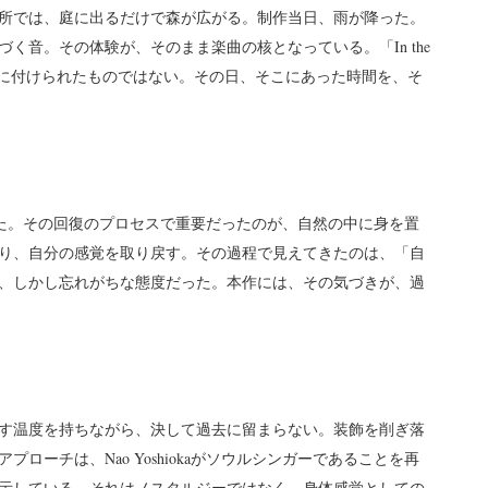
所では、庭に出るだけで森が広がる。制作当日、雨が降った。
く音。その体験が、そのまま楽曲の核となっている。「In the
めに付けられたものではない。その日、そこにあった時間を、そ
れてきた。その回復のプロセスで重要だったのが、自然の中に身を置
り、自分の感覚を取り戻す。その過程で見えてきたのは、「自
、しかし忘れがちな態度だった。本作には、その気づきが、過
す温度を持ちながら、決して過去に留まらない。装飾を削ぎ落
ローチは、Nao Yoshiokaがソウルシンガーであることを再
に示している。それはノスタルジーではなく、身体感覚としての