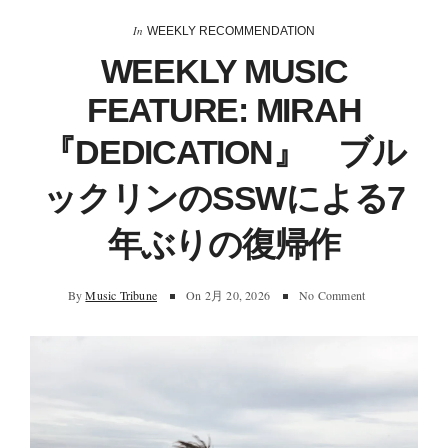
In
WEEKLY RECOMMENDATION
WEEKLY MUSIC
FEATURE: MIRAH
『DEDICATION』 ブル
ックリンのSSWによる7
年ぶりの復帰作
By
Music Tribune
On
2月 20, 2026
No Comment