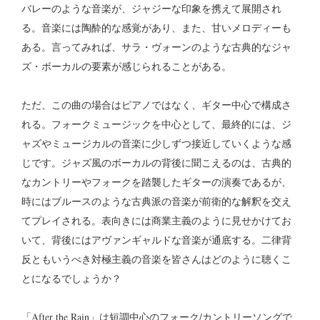
バレーのような音楽が、ジャジーな印象を携えて展開され
る。音楽には陶酔的な感覚があり、また、甘いメロディーも
ある。言ってみれば、サラ・ヴォーンのような古典的なジャ
ズ・ボーカルの要素が感じられることがある。
ただ、この曲の場合はピアノではなく、ギター中心で構成さ
れる。フォークミュージックを中心として、最終的には、ジ
ャズやミュージカルの音楽に少しずつ接近していくような感
じです。ジャズ風のボーカルの背後に聞こえるのは、古典的
なカントリーやフォークを踏襲したギターの演奏であるが、
時にはブルースのような古典派の音楽が前衛的な解釈を交え
てプレイされる。表向きには商業主義のように見せかけてお
いて、背後にはアヴァンギャルドな音楽が通底する。二律背
反ともいうべき対極主義の音楽を皆さんはどのように聴くこ
とになるでしょうか？
「After the Rain」は短調中心のフォーク/カントリーソングで