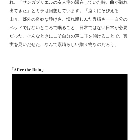
れ、「サンガブリエルの友人宅の滞在していた時、曲が溢れ
出てきた」とミラは回想しています。「遠くにそびえる
山々、郊外の奇妙な静けさ、慣れ親しんだ異様さーー自分の
ベッドではないところで眠ること、日常ではない日常が必要
だった。そんなときにこそ自分の声に耳を傾けることで、真
実を見いだせた。なんて素晴らしい贈り物なのだろう」
「After the Rain」