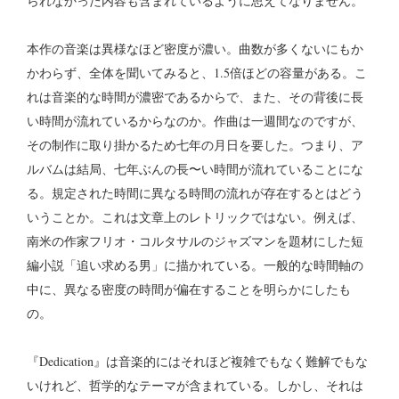
られなかった内容も含まれているように思えてなりません。
本作の音楽は異様なほど密度が濃い。曲数が多くないにもか
かわらず、全体を聞いてみると、1.5倍ほどの容量がある。こ
れは音楽的な時間が濃密であるからで、また、その背後に長
い時間が流れているからなのか。作曲は一週間なのですが、
その制作に取り掛かるため七年の月日を要した。つまり、ア
ルバムは結局、七年ぶんの長〜い時間が流れていることにな
る。規定された時間に異なる時間の流れが存在するとはどう
いうことか。これは文章上のレトリックではない。例えば、
南米の作家フリオ・コルタサルのジャズマンを題材にした短
編小説「追い求める男」に描かれている。一般的な時間軸の
中に、異なる密度の時間が偏在することを明らかにしたも
の。
『Dedication』は音楽的にはそれほど複雑でもなく難解でもな
いけれど、哲学的なテーマが含まれている。しかし、それは