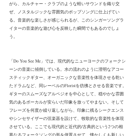
がら、カルチャー・クラブのような軽いサウンドを織り交
ぜ、ノスタルジックな雰囲気のポップソングに仕上げてい
る。音楽的な楽しさが感じられるが、このシンガーソングラ
イターの音楽的な遊び心を反映した瞬間でもあるのでしょ
う。
「Do You See Me」では、現代的なニューヨークのフォークシ
ーンの音楽に傾倒している。水の流れのように澄明なアコー
スティックギター、オーガニックな音楽性を体現させる乾い
たドラムなど、同レーベルのFloristを彷彿とさせる音楽です。
ギターのスムーズなアルペジオを中心として、穏やかな雰囲
気のあるボーカルが安らいだ印象を放ってやまない。そして
フレーズを何度か繰り返しながら、印象に残るシークエンス
やシンセサイザーの弦楽器を設けて、牧歌的な音楽性を体現
させている。ここでも現代的と近代的/古典的という2つの相
異なるフォークソングの形を併置させて、懐かしくも新しい