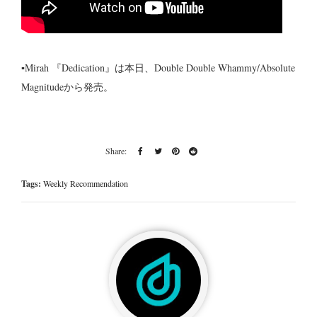
▪Mirah 『Dedication』は本日、Double Double Whammy/Absolute
Magnitudeから発売。
Tags:
Weekly Recommendation