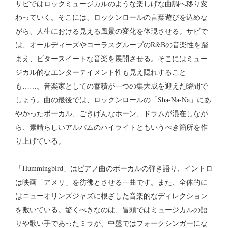
サビではロックミュージカルのような楽しげな曲調へ移り変
わっていく。そこには、ロックンロールの言葉遊びを込めな
がら、人生における見える風景の変化を体現させる。サビで
は、オールディーズやコーラスグループのR&Bの音楽性を踏
まえ、ビタースイートな音楽を展開させる。そこにはミュー
ジカル的なエンターテイメント性も見え隠れすること
も……。音楽家としての蓄積が一つの集大成を迎えた瞬間で
しょう。曲の最後では、ロックンロールの「Sha-Na-Na」にあ
やかったボーカル、ごきげんなホーン、ドラムが混在しなが
ら、素晴らしいアルバムのハイライトともいうべき箇所を作
り上げている。
「Hummingbird」はピアノ曲のボーカルの弾き語り、イントロ
は映画「アメリ」を彷彿とさせる一曲です。また、全体的に
はニューオリンズジャズに根ざした音楽的なディレクション
を敷いている。驚くべきなのは、冒頭ではミュージカルの語
りや歌い手であったミラが、中盤ではフォークシンガーにな