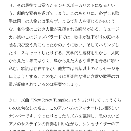
り、その最後では堂々たるジャズボーカリストになるとい
う、劇的な変身を遂げてしまう。このあたりに、必ずしも歌
手は同一の人物とは限らず、まるで別人を演じるかのよう
な、名俳優のごとき力量が発揮される瞬間がある。ミュージ
カル風のこのジャズバラードでは、歌手が昼下がりの庭の木
陰を飛び交う鳥になったかのように歌い、そしてハミングし
たり、スキャットしたりする。文学的な題材を生かし、人間
から見た世界ではなく、鳥から見た大きな世界を丹念に歌い
込む。歌詞は存在するが、他方では言葉以上のメッセージを
伝えようとする。このあたりに音楽的な深い含蓄や歌手の力
量が凝縮されているのは事実でしょう。
クローズ曲「New Jersey Turnpike」はうっとりしてしまうくら
いの文句なしの名曲。このアルバムのフィナーレに相応しい
ナンバーです。ゆったりとしたリズムを強調し、息の長いピ
アノのサステインの伴奏を用いながら、シンセサイザーのア