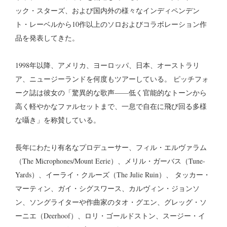
ック・スターズ、および国内外の様々なインディペンデン
ト・レーベルから10作以上のソロおよびコラボレーション作
品を発表してきた。
1998年以降、アメリカ、ヨーロッパ、日本、オーストラリ
ア、ニュージーランドを何度もツアーしている。 ピッチフォ
ーク誌は彼女の「驚異的な歌声——低く官能的なトーンから
高く軽やかなファルセットまで、一息で自在に飛び回る多様
な囁き」を称賛している。
長年にわたり有名なプロデューサー、フィル・エルヴァラム
（The Microphones/Mount Eerie）、メリル・ガーバス（Tune-
Yards）、イーライ・クルーズ（The Julie Ruin）、 タッカー・
マーティン、ガイ・シグスワース、カルヴィン・ジョンソ
ン、ソングライターや作曲家のタオ・グエン、グレッグ・ソ
ーニエ（Deerhoof）、ロリ・ゴールドストン、スージー・イ