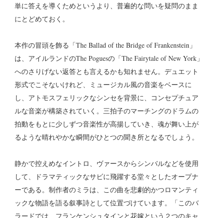
単に答えを導くためというより、普遍的な問いを疑問のまま
にとどめておく。
本作の冒頭を飾る「The Ballad of the Bridge of Frankenstein」
は、アイルランドのThe Poguesの「The Fairytale of New York」
へのさりげない返答とも言えるかも知れません。デュエット
形式でこそないけれど、ミュージカル風の音楽をベースに
し、アトモスフェリックなシンセを背景に、コンセプチュア
ルな音楽が構築されていく。三拍子のマーチングのドラムの
拍動をもとに少しずつ音楽性が高揚していき、魂が舞い上が
るような晴れやかな瞬間がひとつの聞き所となるでしょう。
静かで控えめなイントロ、ヴァースからシンバルなどを使用
して、ドラマティックなサビに飛躍する堂々としたオープナ
ーである。制作者のミラは、この曲を悲劇的かつロマンティ
ックな物語を語る叙事詩として位置づけています。「このバ
ラードでは、フランケンシュタインと花嫁という２つのキャ