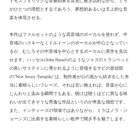
トモスフェリックな音響効果を背景に敷き詰めながら、ミラ
がひとつの理想とするであろう、夢想的あるいは天上的な音
楽を体現させる。
本作はファルセットのような高音域のボーカルを使わず、中
音域のハスキーなミドルトーンのボーカルが中心となってい
るが、むしろその中音域を中心とするボーカルに美学を見出
せます。ハッセル(John Hassel)のようなジャズのトランペット
の長いサステインに導かれるように登場するサビの冒頭部
の”New Jersey Turnpike”は、制作者が心の底から紡ぎ出した本
当に素晴らしいフレーズ。それは言い換えれば、音楽が心に
じんわりと染みる瞬間でもある。聴けば聴くほどに異なる味
わいが出てきそうな秀逸な作品というのが率直な感想です。
また、インディーズの領域ではありながら、ミラはノラ・ジ
ョーンズに比肩する素晴らしい歌声で聞き手を魅了します。