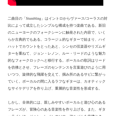
二曲目の「Stumbling」はイントロからヴァース/コーラスの対
比によって成立したシンプルな構成を持つ楽曲である。新旧
のニューヨークのフォークシーンに触発された内容で、いく
らか古典的でもある。コラージュ的なギターで始まり、ハイ
ハットでカウントをとったあと、シンセの弦楽器やリズムギ
ターを重ねて、ジョン・レノン、ルー・リードのような魅力
的なフォークロックへと移行する。ボーカルの歌詞はリード
を彷彿とさせ、フレーズのセンテンスを言葉遊びのように用
いつつ、旋律的な飛躍を交えて、掴み所のあるサビに繋がっ
ていく。ボーカルの間に入るラフなギターは、カオティック
なサイケデリアを作り上げ、重層的な音楽性を形成する。
しかし、全体的には、親しみやすいボーカルと遊び心のある
フレーズが、冒険心のある音楽性を作り上げる。また、ギタ