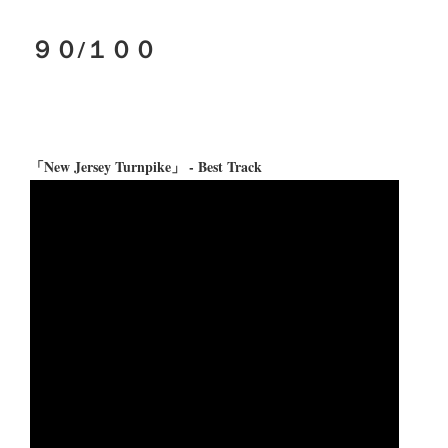
９０/１００
「New Jersey Turnpike」 - Best Track