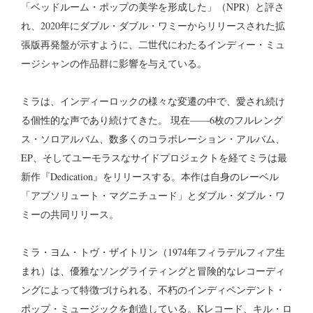
「ベッドルーム・ポップの美学を形成した」（NPR）と評さ
れ、2020年にダブル・ダブル・ワミーからリリースされた拡
張版再発盤が示すように、二世代にわたるインディー・ミュ
ージシャンの作品群に影響を与えている。
ミラは、インディーロックの様々な変遷の中で、愛され続け
る個性的な声であり続けてきた。 現在——6枚のフルレング
ス・ソロアルバム、数多くのコラボレーション・アルバム、
EP、そしてユーモラスなサイドプロジェクトを経てミラは最
新作『Dedication』をリリースする。本作は自身のレーベル
「アブソリュート・マグニチュード」とダブル・ダブル・ワ
ミーの共同リリース。
ミラ・ヨム・トヴ・ザイトリン（1974年フィラデルフィア生
まれ）は、優雅なソングライティングと冒険的なレコーディ
ングによって特徴づけられる、不朽のインディペンデント・
ポップ・ミュージックを創造している。Kレコード、キル・ロ