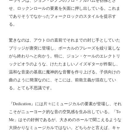
ーラインは、ジョン・レノンのソロ・アルバムを彷彿とさ
せ、ロックンロールの要素を矢面に押し出している。これま
でありそうでなかったフォークロックのスタイルを提示す
る。
驚きなのは、アウトロの直前でそれまでの封じ手としていた
ブリッジが唐突に登場し、ボーカルのフレーズを繰り返しな
がら終わりへと向かう。特に、ジョン・ケールのエレクトリ
ックビオラのような、けたたましいノイズギターが炸裂し、
温和な音楽の基底に魔神的な音響を作り上げる。子供向けの
曲のように簡潔なのに、そこには、前衛主義が混在してい
る。とても不思議です。
『Dedication』には片々にミュージカルの要素が登場し、それ
こそがニューヨーク的な音の空気感を生み出している。「To
Me」はその好例であるが、大きめのホールで聞こえるような
大掛かりなミュージカルではない。どちらかと言えば、キャ