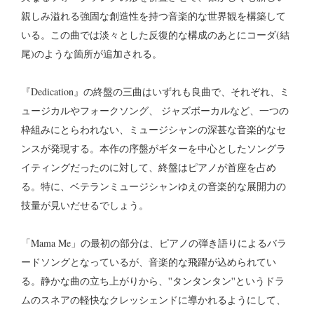
親しみ溢れる強固な創造性を持つ音楽的な世界観を構築して
いる。この曲では淡々とした反復的な構成のあとにコーダ(結
尾)のような箇所が追加される。
『Dedication』の終盤の三曲はいずれも良曲で、それぞれ、ミ
ュージカルやフォークソング、 ジャズボーカルなど、一つの
枠組みにとらわれない、ミュージシャンの深甚な音楽的なセ
ンスが発現する。本作の序盤がギターを中心としたソングラ
イティングだったのに対して、終盤はピアノが首座を占め
る。特に、ベテランミュージシャンゆえの音楽的な展開力の
技量が見いだせるでしょう。
「Mama Me」の最初の部分は、ピアノの弾き語りによるバラ
ードソングとなっているが、音楽的な飛躍が込められてい
る。静かな曲の立ち上がりから、''タンタンタン''というドラ
ムのスネアの軽快なクレッシェンドに導かれるようにして、