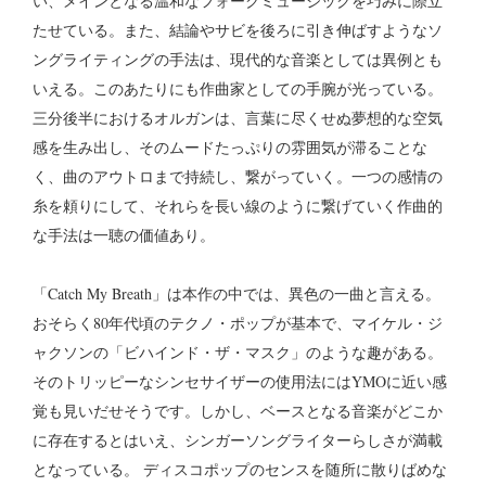
い、メインとなる温和なフォークミュージックを巧みに際立
たせている。また、結論やサビを後ろに引き伸ばすようなソ
ングライティングの手法は、現代的な音楽としては異例とも
いえる。このあたりにも作曲家としての手腕が光っている。
三分後半におけるオルガンは、言葉に尽くせぬ夢想的な空気
感を生み出し、そのムードたっぷりの雰囲気が滞ることな
く、曲のアウトロまで持続し、繋がっていく。一つの感情の
糸を頼りにして、それらを長い線のように繋げていく作曲的
な手法は一聴の価値あり。
「Catch My Breath」は本作の中では、異色の一曲と言える。
おそらく80年代頃のテクノ・ポップが基本で、マイケル・ジ
ャクソンの「ビハインド・ザ・マスク」のような趣がある。
そのトリッピーなシンセサイザーの使用法にはYMOに近い感
覚も見いだせそうです。しかし、ベースとなる音楽がどこか
に存在するとはいえ、シンガーソングライターらしさが満載
となっている。 ディスコポップのセンスを随所に散りばめな