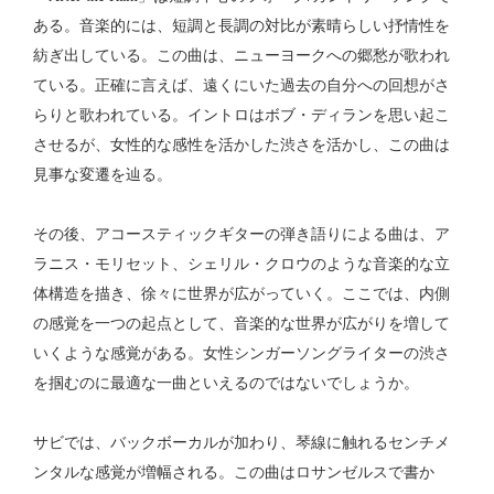
ある。音楽的には、短調と長調の対比が素晴らしい抒情性を
紡ぎ出している。この曲は、ニューヨークへの郷愁が歌われ
ている。正確に言えば、遠くにいた過去の自分への回想がさ
らりと歌われている。イントロはボブ・ディランを思い起こ
させるが、女性的な感性を活かした渋さを活かし、この曲は
見事な変遷を辿る。
その後、アコースティックギターの弾き語りによる曲は、ア
ラニス・モリセット、シェリル・クロウのような音楽的な立
体構造を描き、徐々に世界が広がっていく。ここでは、内側
の感覚を一つの起点として、音楽的な世界が広がりを増して
いくような感覚がある。女性シンガーソングライターの渋さ
を掴むのに最適な一曲といえるのではないでしょうか。
サビでは、バックボーカルが加わり、琴線に触れるセンチメ
ンタルな感覚が増幅される。この曲はロサンゼルスで書か