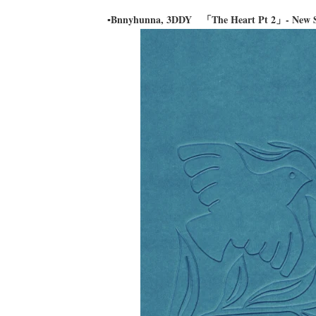
▪Bnnyhunna, 3DDY 「The Heart Pt 2」- New S