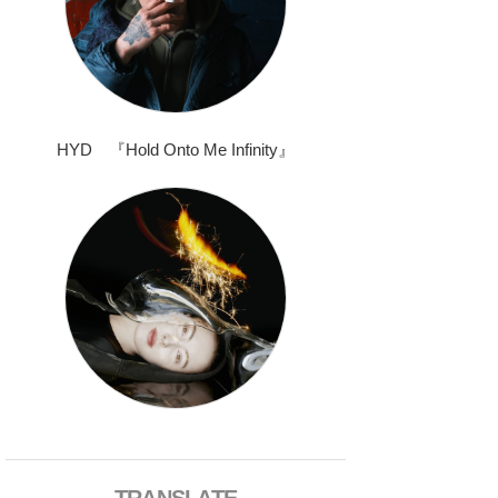
HYD 『Hold Onto Me Infinity』
TRANSLATE