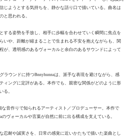
信じようとする気持ちを、静かな語り口で描いている。曲名は
のと思われる。
とする姿勢を手放し、相手に歩幅を合わせていく瞬間に焦点を
らいや、距離が縮まることで生まれる不安を抱えながらも、関
程が、透明感のあるヴォーカルと余白のあるサウンドによって
ラウンドに持つBnnyhunnaは、派手な表現を避けながら、感
ティングに定評がある。本作でも、親密な関係がどのように形
いる。
繊細な音作りで知られるアーティスト／プロデューサー。本作で
nnaのヴォーカルや言葉が自然に前に出る構成を支えている。
ために必要な忍耐や誠実さを、日常の感覚に近いかたちで描いた楽曲とし