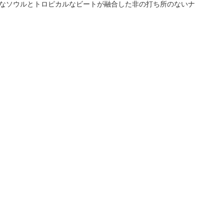
なソウルとトロピカルなビートが融合した非の打ち所のないナ