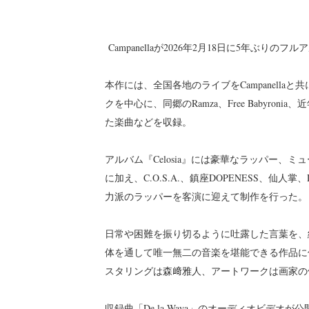
Campanellaが2026年2月18日に5年ぶりのフ
本作には、全国各地のライブをCampanellaと共
クを中心に、同郷のRamza、Free Babyron
た楽曲などを収録。
アルバム『Celosia』には豪華なラッパー、ミュ
に加え、C.O.S.A.、鎮座DOPENESS、仙人掌、D
力派のラッパーを客演に迎えて制作を行った。
日常や困難を振り切るように吐露した言葉を、
体を通して唯一無二の音楽を堪能できる作品に仕上が
スタリングは森﨑雅人、アートワークは画家の
収録曲「De la Waya」のオーディオビデオ