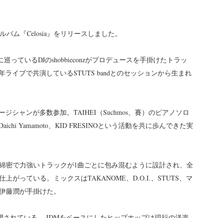
ルアルバム『Celosia』をリリースしました。
に巡っているDJのshobbieconzがプロデュースを手掛けたトラッ
ia、近年ライブで共演しているSTUTS bandとのセッションから生まれ
ージシャンが多数参加。TAIHEI（Suchmos、賽）のピアノソロ
aichi Yamamoto、KID FRESINOという活動を共に歩んできた実
綿密で力強いトラックが1曲ごとに包み混むように設計され、全
っている。ミックスはTAKANOME、D.O.I.、STUTS、マ
伊藤潤が手掛けた。
が公開されている。 IDMをベースにしたヒップホップは現行の洋楽