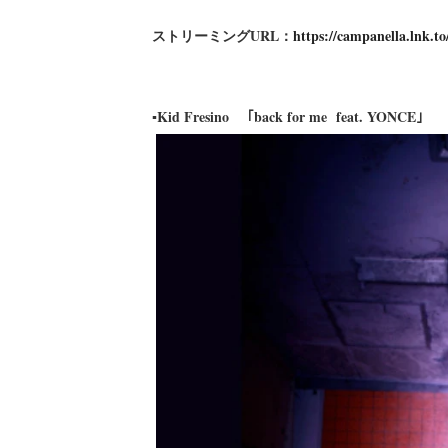
ストリーミングURL：
https://campanella.lnk.to
▪Kid Fresino ｢back for me feat. YONCE｣