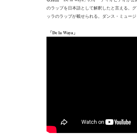
のラップを日本語として解釈したと言える。グ
ッラのラップが載せられる。ダンス・ミュージ
「De la Waya」