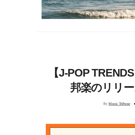
【J-POP TREN
邦楽のリリ
By
Music Tribune