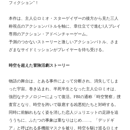
フィクション”！
本作は、主人公ロミオ・スターゲイザーの後方から見た三人
称視点のアクションバトルを軸に、章仕立てで進む1人プレイ
専用のアクション・アドベンチャーゲーム。
予測のつかないストーリーと激しいアクションバトル、さま
ざまなサイドミッションがプレイヤーを待ち受ける。
時空を超えた冒険活劇ストーリー
物語の舞台は、とある事件によって分断され、消失してしま
った宇宙。巻き込まれ、半死半生となった主人公ロミオは、
強烈なテクノロジーによって復活。FBIの通称「時空警察」捜
査官となり、時空を跨いで跋扈する凶悪犯たちと対峙する。
同時に前触れもなく姿を消した恋人ジュリエットの足跡を追
ううちに、ふたつの事象は重なりはじめ……。「デッドギ
ア」と呼ばれる多機能マスクを被り、時空を駆け巡るロミオ