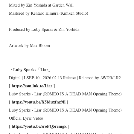
Mixed by Zin Yoshida at Garden Wall
Mastered by Kentaro Kimura (Kimken Studio)
Produced by Luby Sparks & Zin Yoshida
Artwork by Max Bloom
・Luby Sparks「Liar」
Digital | LSEP-10 | 2026.02.13 Release | Released by AWDR/LR2
https://ssm.lnk.to/Liar
[
]
Luby Sparks - Liar (ROMEO IS A DEAD MAN Opening Theme)
https://youtu.be/X5fduxfnz9E
[
]
Luby Sparks - Liar (ROMEO IS A DEAD MAN Opening Theme)
Official Lyric Video
https://youtu.be/sroFQ5rcmgk
[
]