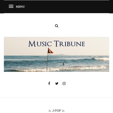
In
In
J-POP