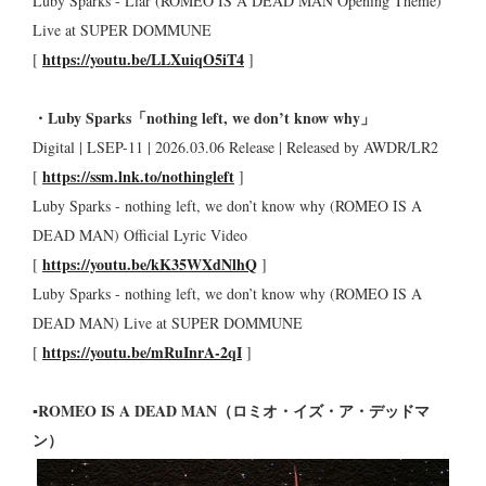
Luby Sparks - Liar (ROMEO IS A DEAD MAN Opening Theme)
Live at SUPER DOMMUNE
https://youtu.be/LLXuiqO5iT4
[
]
・Luby Sparks「nothing left, we don’t know why」
Digital | LSEP-11 | 2026.03.06 Release | Released by AWDR/LR2
https://ssm.lnk.to/nothingleft
[
]
Luby Sparks - nothing left, we don’t know why (ROMEO IS A
DEAD MAN) Official Lyric Video
https://youtu.be/kK35WXdNlhQ
[
]
Luby Sparks - nothing left, we don’t know why (ROMEO IS A
DEAD MAN) Live at SUPER DOMMUNE
https://youtu.be/mRuInrA-2qI
[
]
▪︎ROMEO IS A DEAD MAN（ロミオ・イズ・ア・デッドマ
ン）