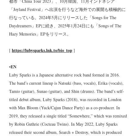
都市「China Tour 2023」、10月韓国、11月インドネシア
「Joyland Festival」へ出演を行うなど海外での展開も積極的に
行なっている。2024年5月にリリースした「Songs for The
Daydreamers」EPに続き、2025年1月24日にも「Songs of The
Hazy Memories」EPをリリース。
https://lubysparks.lnk.to/bio_top
[
]
▪︎EN
Luby Sparks is a Japanese alternative rock band formed in 2016.
The band’s current lineup is Natsuki (bass, vocals), Erika (vocals),
Tamio (guitar), Sunao (guitar), and Shin (drums). The band’s self-
titled debut album, Luby Sparks (2018), was recorded in London
with Max Bloom (Yuck/Cajun Dance Party) as a co-producer. In
2019, they released a single titled “Somewhere,” which was remixed
by Robin Guthrie (Cocteau Twins). In May 2022, Luby Sparks
released their second album, Search + Destroy, which is produced