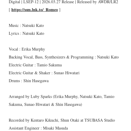
Digital | LSEP-12 | 2026.03.27 Release | Released by AWDR/LR2
https://ssm.lnk.to/_Romeo
[
]
Music : Natsuki Kato
Lyrics : Natsuki Kato
Vocal : Erika Murphy
Backing Vocal, Bass, Synthesizers & Programming : Natsuki Kato
Electric Guitar : Tamio Sakuma
Electric Guitar & Shaker : Sunao Hiwatari
Drums : Shin Hasegawa
Arranged by Luby Sparks (Erika Murphy, Natsuki Kato, Tamio
Sakuma, Sunao Hiwatari & Shin Hasegawa)
Recorded by Kentaro Kikuchi, Shun Otaki at TSUBASA Studio
Assistant Engineer : Misaki Masuda