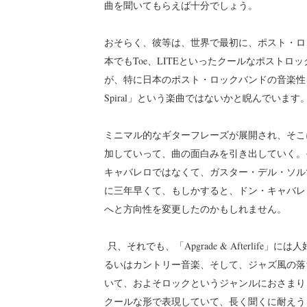
曲を聞いてもらえば十分でしょう。
おそらく、彼等は、世界で最初に、ポスト・ロ
本でもToe、LITEといったクールなポスト
が、特に日本のポスト・ロックバンドの音楽性を
Spiral」という楽曲ではないかと睨んでいます
ミニマル的なギターフレーズが展開され、そこ
加していって、曲の面白みを引き出していく。
キャバレロではなくて、ガスター・デル・ソル
に三年早くて、もしかすると、ドン・キャバレ
へと方向性を変更したのかもしれません。
只、それでも、「Apgrade & Afterli
るいはカントリー音楽、そして、ジャズ風の落
いて、およそロックというジャンルにおさまり
クールな形で表現していて、長く聞くに耐えう