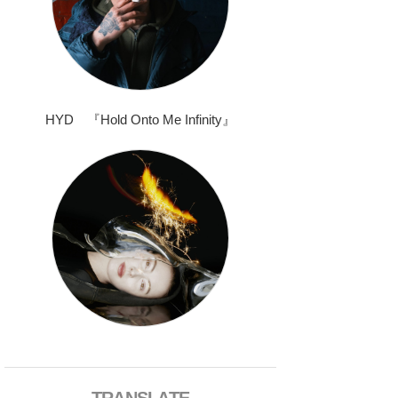
HYD 『Hold Onto Me Infinity』
TRANSLATE