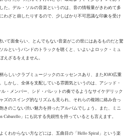
した。デル・ソルの音楽というのは、音の情報量がきわめて多
にわざと崩したりするので、少しばかり不可思議な印象を受け
ズを最初に聴いて面食らい、とんでもない音楽がこの世にはあるものだと驚
ソルというバンドのトラックを聴くと、いよいよロック・ミュ
ぼえざるをえません。
柄らしいクラブミュージックのエッセンスあり、またJOJO広重
。しかし、全体を支配している雰囲気というのは、アシッド・
オリジナル・メンバー、シド・バレットの奏でるようなサイケデリック
ャズのスイング的なリズムも見られ、それらの複雑に絡み合っ
飽きのこない渋い魅力を持ったアルバムでしょう。また、ミニ
Cabarello」にも比する先鋭性を持っているとも言えます。
からない方などには、五曲目の「Hello Spiral」という楽