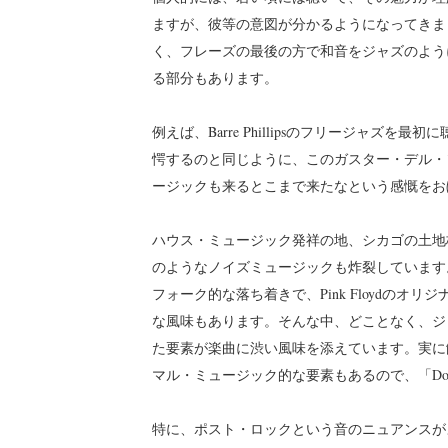
ますが、彼等の意図が分かるようになってきま
く、フレーズの最後の方で和音をジャズのよう
る部分もあります。
例えば、Barre Phillipsのフリージャ
愕するのと同じように、このガスター・デル・
ージックも来るとこまで来たなという感慨をお
ハウス・ミュージック発祥の地、シカゴの土地
のようなノイズミュージックも炸裂しています
フォーク的な落ち着きで、Pink Floydの
な風味もあります。そんな中、どことなく、ジ
た要素が楽曲に渋い風味を添えています。実に
マル・ミュージック的な要素もあるので、「Don 
特に、ポスト・ロックという音のニュアンスがよくわ