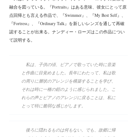
融合を図っている。『Portraits』はある意味、彼女にとって原
点回帰とも言える作品で、『Swimmer』、『My Best Self』、
『Fortress』、『Ordinary Talk』を新しいレンズを通して再確
認することが出来る。ナンディー・ローズはこの作品につい
て説明する。
私は、子供の頃、ピアノで歌っていた時に音楽
と作曲に目覚めました。長年にわたって、私は歌
の周りに層状のアレンジを構築することを学び、
それは時に一種の鎧のように感じられました。こ
れらの声とピアノのアレンジに戻ることは、私に
とって特に脆弱な感じがします。
後ろに隠れるものは何もない。でも、故郷に帰