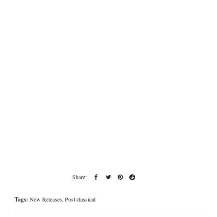
Tags:
New Releases
,
Post classical