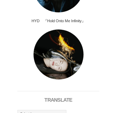
HYD 『Hold Onto Me Infinity』
TRANSLATE