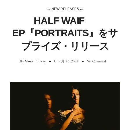
In
In
NEW RELEASES
HALF WAIF
EP『PORTRAITS』をサ
プライズ・リリース
By
Music Tribune
On
6月 26, 2022
No Comment