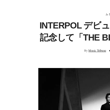
In
INTERPOL デ
記念して「THE B
By
Music Tribune