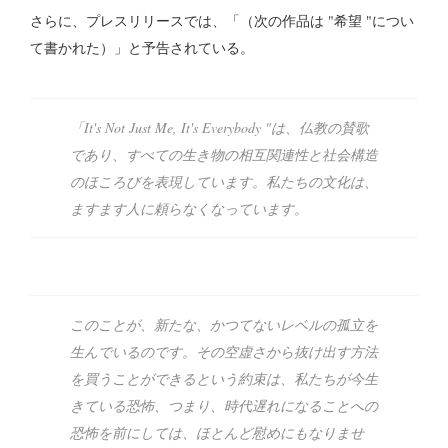
さらに、プレスリリースでは、「（次の作品は "希望 "につい
て書かれた）」と予告されている。
「It's Not Just Me, It's Everybody "は、仏教の賛歌
であり、すべての生き物の相互関連性と社会構造
のほころびを表現しています。私たちの文化は、
ますます人に頼らなくなっています。
このことが、新たな、かつてないレベルの孤立を
生んでいるのです。その空虚さから抜け出す方法
を買うことができるという約束は、私たちが今生
きている恐怖、つまり、時代遅れになることへの
恐怖を前にしては、ほとんど慰めにもなりませ