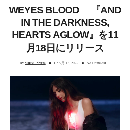
WEYES BLOOD 『AND
IN THE DARKNESS,
HEARTS AGLOW』を11
月18日にリリース
By
Music Tribune
On
9月 13, 2022
No Comment