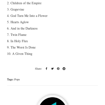
2. Children of the Empire
3. Grapevine
4. God Turn Me Into a Flower
5. Hearts Aglow
6. And in the Darkness
7. Twin Flame
8. In Holy Flux
9. The Worst Is Done
10. A Given Thing
Tags:
Pops