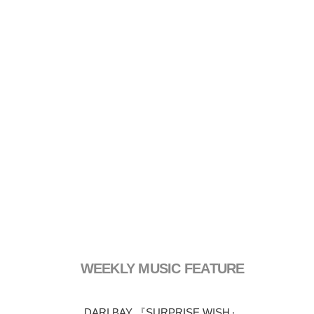
WEEKLY MUSIC FEATURE
DARI BAY 『SURPRISE WISH』