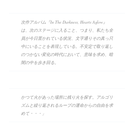
次作アルバム『In The Darkness, Hearts Aglow』
は、次のステージに入ること、つまり、私たち全
員が今日置かれている状況、文字通りその真っ只
中にいることを表現している。不安定で取り返し
のつかない変化の時代において、意味を求め、暗
闇の中を歩き回る。
かつて火があった場所に残り火を探す。アルゴリ
ズムと繰り返されるループの運命からの自由を求
めて・・・」