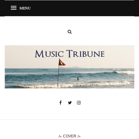
In
In
COVER