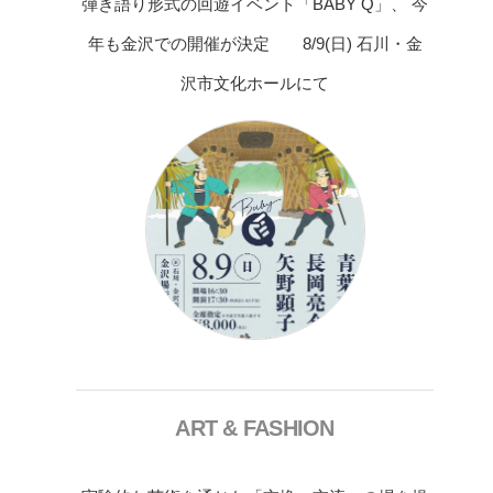
弾き語り形式の回遊イベント「BABY Q」、 今
年も金沢での開催が決定 8/9(日) 石川・金
沢市文化ホールにて
ART & FASHION