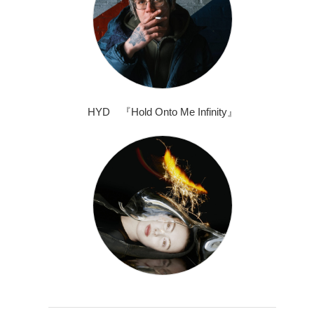
HYD 『Hold Onto Me Infinity』