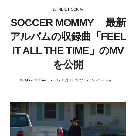
In
In
INDIE ROCK
SOCCER MOMMY 最新
アルバムの収録曲「FEEL
IT ALL THE TIME」のMV
を公開
By
Music Tribune
On
11月 17, 2022
No Comment