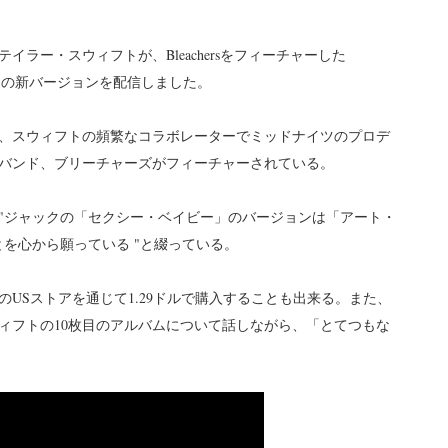
ラー・スウィフトが、Bleachersをフィーチャーした
Hero」の新バージョンを配信しました。
、スウィフトの頻繁なコラボレーターでミッドナイツのプロデ
バンド、ブリーチャーズがフィーチャーされている。
"ジャックの「セクシー・ベイビー」のバージョンは「アート・
を心から願っている "と綴っている。
USストアを通じて1.29ドルで購入することも出来る。また、
ィフトの10枚目のアルバムについて話しながら、「とてつもな