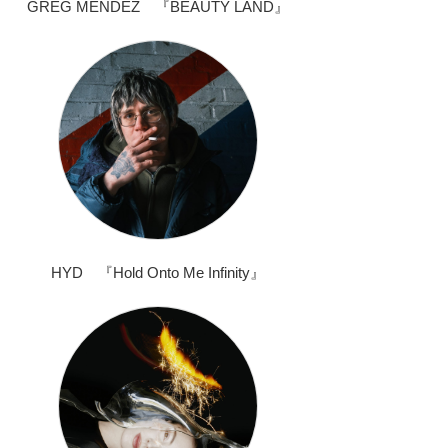
GREG MENDEZ 『BEAUTY LAND』
HYD 『Hold Onto Me Infinity』