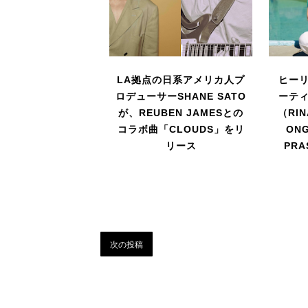
LA拠点の日系アメリカ人プ
ヒー
ロデューサーSHANE SATO
ーテ
が、REUBEN JAMESとの
（RIN
コラボ曲「CLOUDS」をリ
ONG
リース
PR
次の投稿