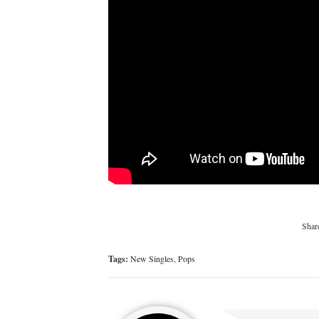
Tags:
New Singles
,
Pops