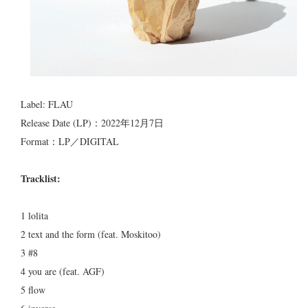
Label: FLAU
Release Date (LP)：2022年12月7日
Format：LP／DIGITAL
Tracklist:
1 lolita
2 text and the form (feat. Moskitoo)
3 #8
4 you are (feat. AGF)
5 flow