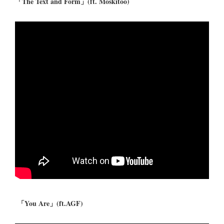
「The Text and Form」(ft. Moskitoo)
「You Are」(ft.AGF)