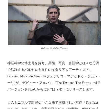
Federico Madeddu Giuntoli
神経科学の博士号を持ち、美術、写真、言語学と様々な分野
で活躍するバルセロナ在住のイタリア人アーティスト、
Federico Madeddu Giuntoli(フェデリコ・マデッドゥ・ジュント
ーリ)が、デビュー・アルバム『The Text and The Form』のLP
バージョンをFLAUから12月7日（水）にリリースします。
11のミニマルで親密な小さな曲で構成された本作『The Text
and The Form』には、寂寞感漂うピアノの断片、密やかに爪