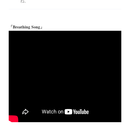
ね。
「Breathing Song」