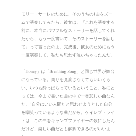
モリー・サーレのために、そのうちの1曲をズー
ムで演奏してみたら、彼女は、『これを演奏する
前に、本当にパワフルなストーリーを話してくれ
たから、もう一度書いて、そのストーリーを話し
て』って言ったのよ。完成後、彼女のためにもう
一度演奏して、私たち思わず泣いちゃったんだ。
「Honey」は「Breathing Song」と同じ世界が舞台
になっている。周りを見渡さなくてもいいくら
い、いつも酔っぱらっているということ。私にと
っては、今まで書いた曲の中で一番悲しい曲なん
だ。"自分はいい人間だと思わせようとした自分
を嘲笑っているような曲だから。ケイレブ・ライ
トは、この曲をキャンプファイヤーの歌にしたん
だけど、楽しい曲だとも解釈できるのがいいよ