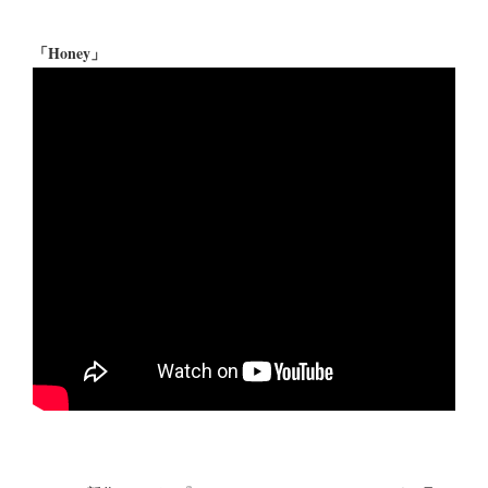
「Honey」