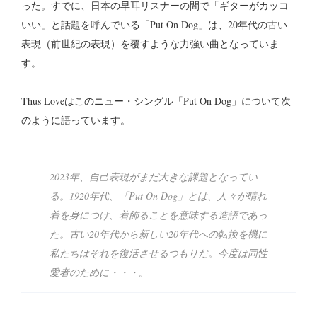
った。すでに、日本の早耳リスナーの間で「ギターがカッコ
いい」と話題を呼んでいる「Put On Dog」は、20年代の古い
表現（前世紀の表現）を覆すような力強い曲となっていま
す。
Thus Loveはこのニュー・シングル「Put On Dog」について次
のように語っています。
2023年、自己表現がまだ大きな課題となってい
る。1920年代、「Put On Dog」とは、人々が晴れ
着を身につけ、着飾ることを意味する造語であっ
た。古い20年代から新しい20年代への転換を機に
私たちはそれを復活させるつもりだ。今度は同性
愛者のために・・・。