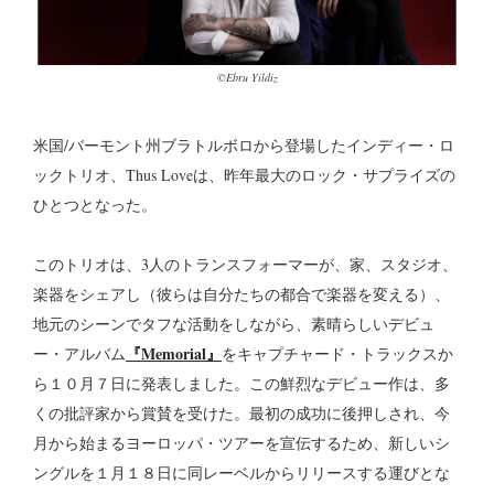
©︎Ebru Yildiz
米国/バーモント州ブラトルボロから登場したインディー・ロ
ックトリオ、Thus Loveは、昨年最大のロック・サプライズの
ひとつとなった。
このトリオは、3人のトランスフォーマーが、家、スタジオ、
楽器をシェアし（彼らは自分たちの都合で楽器を変える）、
地元のシーンでタフな活動をしながら、素晴らしいデビュ
『Memorial』
ー・アルバム
をキャプチャード・トラックスか
ら１０月７日に発表しました。この鮮烈なデビュー作は、多
くの批評家から賞賛を受けた。最初の成功に後押しされ、今
月から始まるヨーロッパ・ツアーを宣伝するため、新しいシ
ングルを１月１８日に同レーベルからリリースする運びとな