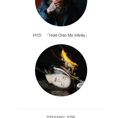
HYD 『Hold Onto Me Infinity』
TRANSLATE