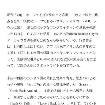
新作「Guy」は、ジェイダ自身の声と言葉にこれまで以上に焦
点を当て、彼女のルーツであるハウス、ディスコ、R＆B、ソ
ウルに加え、彼女のポップなソングライティング感覚を強調
した13曲を、亡くなった父親、その名もWilliam Richard Guyの
アーカイヴ音源を散りばめながら収録している。録音作業
は、11時間以上にも及び、アフリカ系アメリカ人の青年の目
を通して語られる米国の経験の小さなスナップショットとな
った。直接的な引用とJaydaの個人的な歌詞の組み合わせによ
って、父親の人生にスポットライトを当てている。
米国中西部のカンザス州の荒れた地帯で育ち、近所のいじめ
っ子や警察、地元当局との様々な交流を描いた「Scars」、
「Circle Back Around」、18歳で結婚しベトナム戦争に入隊
し、帰国すると妻には別の男がいたことを明らかにする
「Heads Or Tails」、「Lonely Back In O」、そして、ワシント