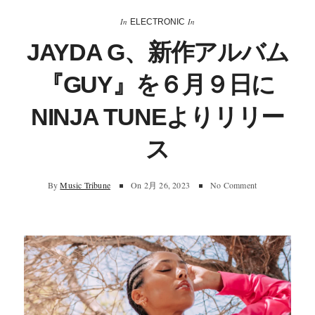
In
In
ELECTRONIC
JAYDA G、新作アルバム
『GUY』を６月９日に
NINJA TUNEよりリリー
ス
By
Music Tribune
On
2月 26, 2023
No Comment