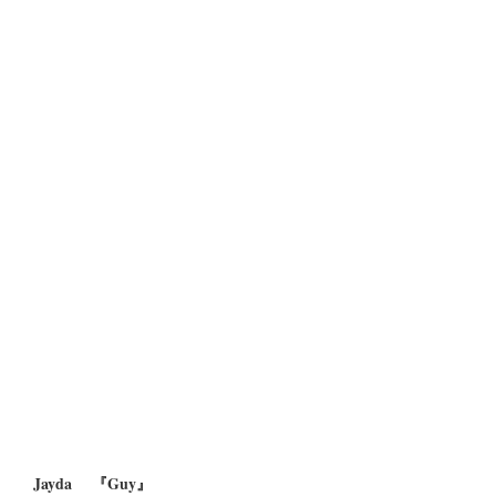
Jayda 『Guy』