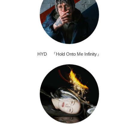
HYD 『Hold Onto Me Infinity』