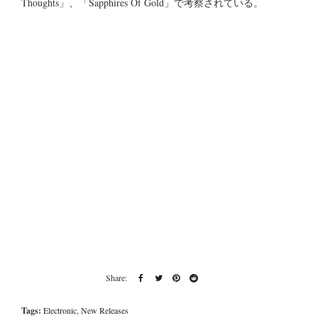
Thoughts」、「Sapphires Of Gold」で考察されている。
Tags:
Electronic
,
New Releases