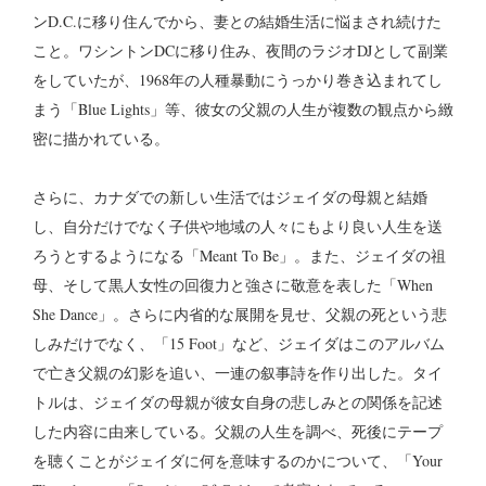
ンD.C.に移り住んでから、妻との結婚生活に悩まされ続けた
こと。ワシントンDCに移り住み、夜間のラジオDJとして副業
をしていたが、1968年の人種暴動にうっかり巻き込まれてし
まう「Blue Lights」等、彼女の父親の人生が複数の観点から緻
密に描かれている。
さらに、カナダでの新しい生活ではジェイダの母親と結婚
し、自分だけでなく子供や地域の人々にもより良い人生を送
ろうとするようになる「Meant To Be」。また、ジェイダの祖
母、そして黒人女性の回復力と強さに敬意を表した「When
She Dance」。さらに内省的な展開を見せ、父親の死という悲
しみだけでなく、「15 Foot」など、ジェイダはこのアルバム
で亡き父親の幻影を追い、一連の叙事詩を作り出した。タイ
トルは、ジェイダの母親が彼女自身の悲しみとの関係を記述
した内容に由来している。父親の人生を調べ、死後にテープ
を聴くことがジェイダに何を意味するのかについて、「Your