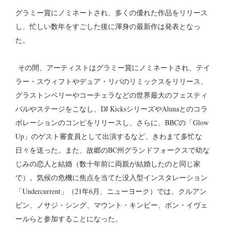
グラミー賞にノミネートされ、多くの優れた作品をリリース
し、忙しい数年をすごした後に渾身の最新作は発表となっ
た。
その間、アーティストはグラミー賞にノミネートされ、テイ
ラー・スウィフトやデュア・リパのリミックスをリリース、
グラストンベリーやコーチェラなどの世界最大のフェスティ
バルやステージをこなし、DJ KicksシリーズやAlunaとのコラ
ボレーションのコンピをリリースし、さらに、BBCの「Glow
Up」のゲスト審査員として出演するなど、きわまて多忙な
日々を送った。また、故郷のBC州グランドフォークスで幼な
じみの恋人と結婚（数十年前に両親が結婚したのと同じ家
で）。気候の危機に焦点を当てた没入型インスタレーション
「Undercurrent」（21年6月、ニューヨーク）では、クルアン
ビン、ノサジ・シング、マウント・キンビー、ボン・イヴェ
ールらと参加することになった。