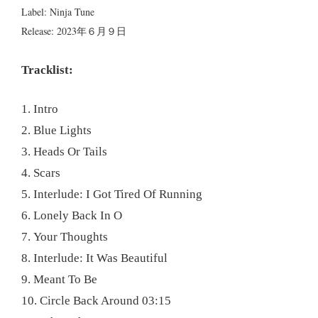
Label: Ninja Tune
Release: 2023年６月９日
Tracklist:
1. Intro
2. Blue Lights
3. Heads Or Tails
4. Scars
5. Interlude: I Got Tired Of Running
6. Lonely Back In O
7. Your Thoughts
8. Interlude: It Was Beautiful
9. Meant To Be
10. Circle Back Around 03:15