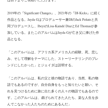
2019年の『Significant Changes』、2021年の『DJ-Kicks』に続く
作品となる。Jayda Gはプロデューサー兼DJのJack Peñateと共
同プロデュースし、IbeyiのLisa-Kaindé DiazとEd Thomasが参
加している。またこのアルバムはJayda Gが亡き父に捧げた作
品となる。
「このアルバムは、アフリカ系アメリカ人の経験、死、悲し
み、そして理解をテーマにした、ストーリーテリングのブレ
ンドにしたかった」とジェイダは説明する。
「このアルバムは、私の父と彼の物語であり、当然、私の物
語でもあるのですが、自分自身をもっと知りたいと願い、そ
れを見つけるために旅に出た多くの人々の物語でもあるので
す。このアルバムは、虐げられてきた人たち、楽な人生を歩
んでこなかった人たちのためにあるんだ」