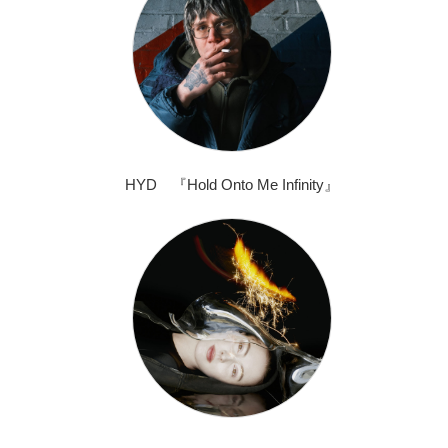
HYD 『Hold Onto Me Infinity』