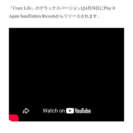
『Crazy Life』のデラックスバージョンは4月28日にPlay It
Again Sam/Elektra Recordsからリリースされます。