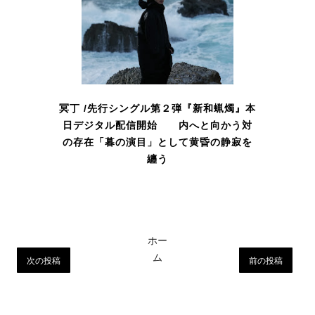
冥丁 /先行シングル第２弾『新和蝋燭』本
日デジタル配信開始 内へと向かう対
の存在「暮の演目」として黄昏の静寂を
纏う
ホー
ム
次の投稿
前の投稿