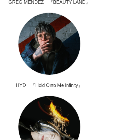
GREG MENDEZ 『BEAUTY LAND』
HYD 『Hold Onto Me Infinity』