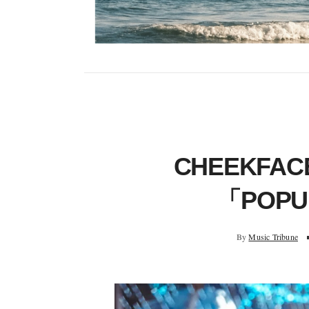
CHEEKF
「POPU
By
Music Tribune