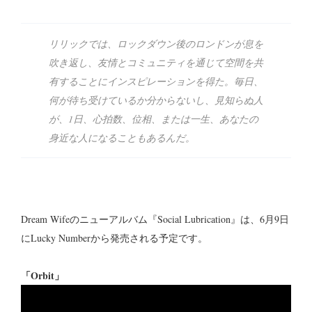
リリックでは、ロックダウン後のロンドンが息を
吹き返し、友情とコミュニティを通じて空間を共
有することにインスピレーションを得た。毎日、
何が待ち受けているか分からないし、見知らぬ人
が、1日、心拍数、位相、または一生、あなたの
身近な人になることもあるんだ。
Dream Wifeのニューアルバム『Social Lubrication』は、6月9日
にLucky Numberから発売される予定です。
「Orbit」