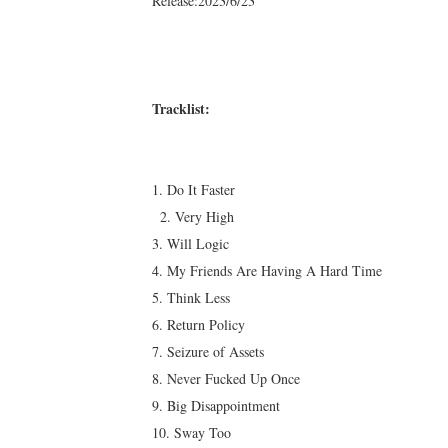
Release:2023/6/23
Tracklist:
1. Do It Faster
2. Very High
3. Will Logic
4. My Friends Are Having A Hard Time
5. Think Less
6. Return Policy
7. Seizure of Assets
8. Never Fucked Up Once
9. Big Disappointment
10. Sway Too