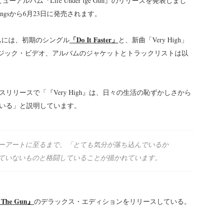
ビューアルバム『Life Under tge Gun』のリリースを発表しまし
Recordingsから6月23日に発売されます。
「Do It Faster」
続くアルバムには、初期のシングル
と、新曲「Very High」
たミュージック・ビデオ、アルバムのジャケットとトラックリストは以
リースで「『Very High』は、日々の生活の恥ずかしさから
いる」と説明しています。
ーアートに至るまで、「とても気分が落ち込んでいるか
ていないものと格闘していることが描かれています。
o The Gun』
のデラックス・エディションをリリースしている。