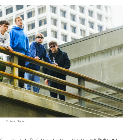
©︎Daniel Topote