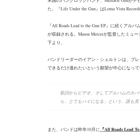
米国のパンクロックバンド、Militarie Gunがデ
た。『Life Under the Gun』はLoma Vista 
『All Roads Lead to the Gun EP』に
が収録される。Mason Mercerが監督し
下より。
バンドリーダーのイアン・シェルトンは、プレスリ
できるだけ逃れたいという願望が中心になって
歌詞からビデオ、そしてアルバムのカバ
ら、とてもハイになる」という、誰も見
『All Roads Lead T
また、バンドは昨年10月に