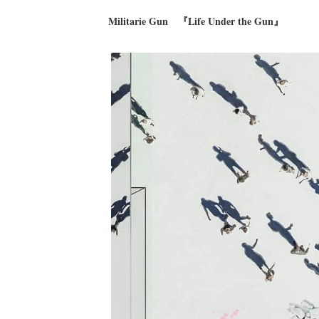
Militarie Gun 『Life Under the Gun』