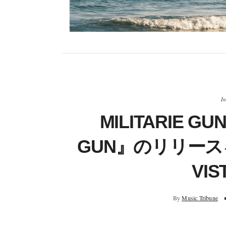
In
MILITARIE GU
GUN』のリリース
VI
By
Music Tribune