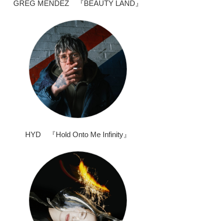
GREG MENDEZ 『BEAUTY LAND』
HYD 『Hold Onto Me Infinity』