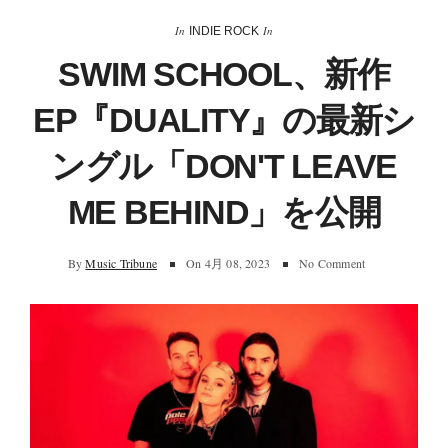
In
In
INDIE ROCK
SWIM SCHOOL、新作
EP『DUALITY』の最新シ
ングル「DON'T LEAVE
ME BEHIND」を公開
By
Music Tribune
On
4月 08, 2023
No Comment