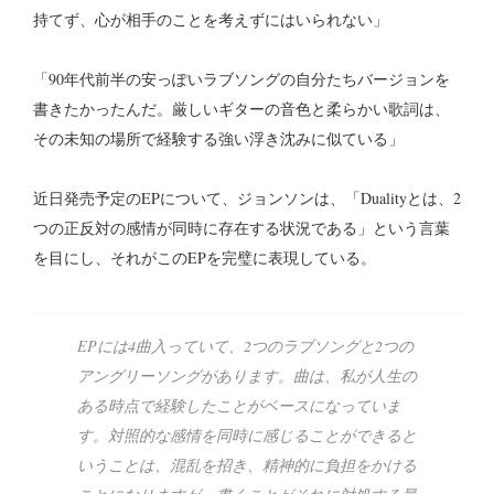
持てず、心が相手のことを考えずにはいられない」
「90年代前半の安っぽいラブソングの自分たちバージョンを
書きたかったんだ。厳しいギターの音色と柔らかい歌詞は、
その未知の場所で経験する強い浮き沈みに似ている」
近日発売予定のEPについて、ジョンソンは、「Dualityとは、2
つの正反対の感情が同時に存在する状況である」という言葉
を目にし、それがこのEPを完璧に表現している。
EPには4曲入っていて、2つのラブソングと2つの
アングリーソングがあります。曲は、私が人生の
ある時点で経験したことがベースになっていま
す。対照的な感情を同時に感じることができると
いうことは、混乱を招き、精神的に負担をかける