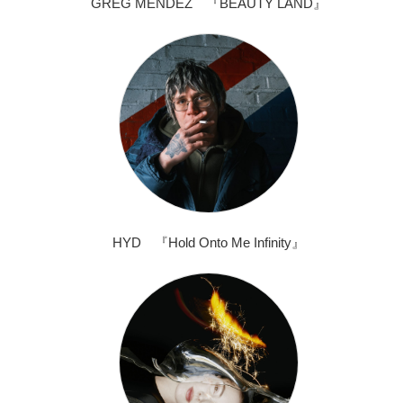
GREG MENDEZ 『BEAUTY LAND』
HYD 『Hold Onto Me Infinity』