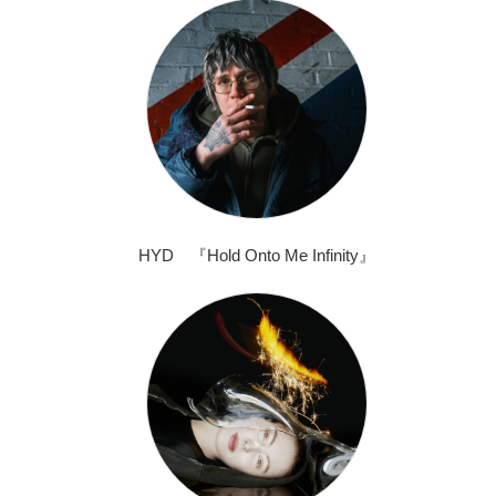
HYD 『Hold Onto Me Infinity』