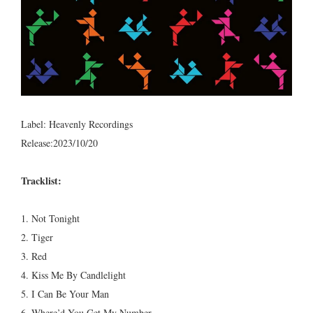
Label: Heavenly Recordings
Release:2023/10/20
Tracklist:
1. Not Tonight
2. Tiger
3. Red
4. Kiss Me By Candlelight
5. I Can Be Your Man
6. Where’d You Get My Number