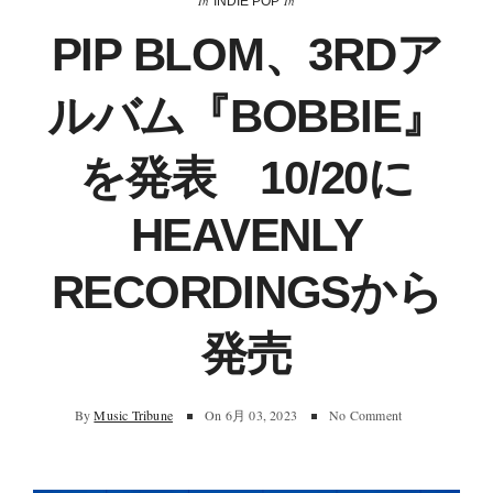
In
In
INDIE POP
PIP BLOM、3RDア
ルバム『BOBBIE』
を発表 10/20に
HEAVENLY
RECORDINGSから
発売
By
Music Tribune
On
6月 03, 2023
No Comment