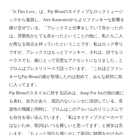
「Is This Love」は、Pip Blomのネイティブなロックミュージ
ックから逸脱し、Alex Karpranosからよりファンキーな影響を
織り交ぜている。「アレックスと仕事をしていて良かったの
は、雰囲気がとても良かったということの他に、私たち二人
が異なる視点を持っていたということです。私はロック寄り
ですが、アレックスはもっとファンキー。それは、詩でもコ
ーラスでも、曲にとって完璧なアクセントになりました」と
ブロムはプレスリリースで語っています。「これほどファン
キーなPip Blomの曲が登場したのは初めて、みんな絶対に気
に入ってます」
Pip Blomのスタイルに対する試みは、Jump For Joyの他の曲に
も表れ、迫力があり、屈託のないシンセに没頭している。音
楽性の飛躍と同時に、ブロムはこのアルバムのリリシズムで
も自分を追い込んでいます。「私はネイティブスピーカーで
はないため、歌詞はいつも難しいと思ってます」と彼女は言
います。「ちょっと強引な感じがして歌詞に時間をかけるの