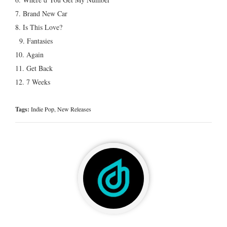
7. Brand New Car
8. Is This Love?
9. Fantasies
10. Again
11. Get Back
12. 7 Weeks
Tags:
Indie Pop
,
New Releases