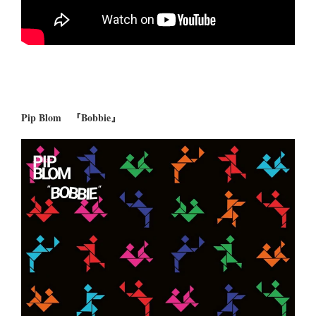
Pip Blom 『Bobbie』