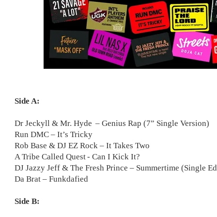
Side A:
Dr Jeckyll & Mr. Hyde – Genius Rap (7” Single Version)
Run DMC – It’s Tricky
Rob Base & DJ EZ Rock – It Takes Two
A Tribe Called Quest - Can I Kick It?
DJ Jazzy Jeff & The Fresh Prince – Summertime (Single Ed
Da Brat – Funkdafied
Side B: