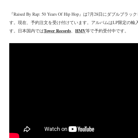
『Raised By Rap: 50 Years Of Hip Hop』は7月28日にダブ
す。現在、予約注文を受け付けています。アルバムはLP限定の輸
Tower Records
HMV
す。日本国内では
、
等で予約受付中です。