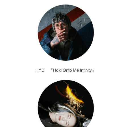
HYD 『Hold Onto Me Infinity』