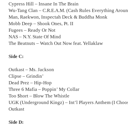
Cypress Hill – Insane In The Brain
Wu-Tang Clan – C.R.E.A.M. (Cash Rules Everything Aroun
Man, Raekwon, Inspectah Deck & Buddha Monk
Mobb Deep – Shook Ones, Pt. II
Fugees – Ready Or Not
NAS – N.Y. State Of Mind
The Beatnuts – Watch Out Now feat. Yellaklaw
Side C:
Outkast – Ms. Jackson
Clipse – Grindin’
Dead Prez – Hip-Hop
Three 6 Mafia – Poppin’ My Collar
Too $hort – Blow The Whistle
UGK (Underground Kingz) – Int’l Players Anthem (I Choos
Outkast
Side D: