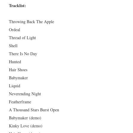
Tracklist:
Throwing Back The Apple
Ordeal
Thread of Light
Shell
There Is No Day
Hunted
Hair Shoes
Babymaker
Liquid
Neverending Night
Featherframe
A Thousand Stars Burst Open
Babymaker (demo)
Kinky Love (demo)