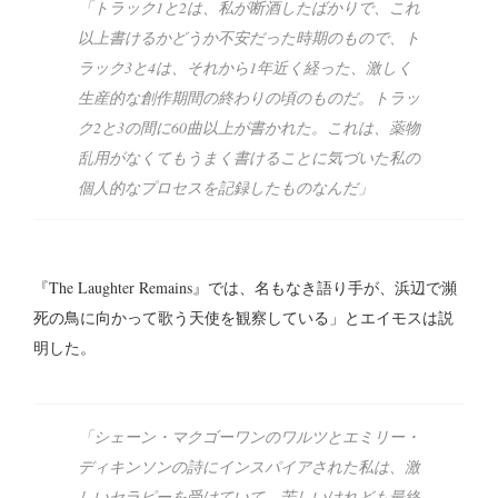
「トラック1と2は、私が断酒したばかりで、これ
以上書けるかどうか不安だった時期のもので、ト
ラック3と4は、それから1年近く経った、激しく
生産的な創作期間の終わりの頃のものだ。トラッ
ク2と3の間に60曲以上が書かれた。これは、薬物
乱用がなくてもうまく書けることに気づいた私の
個人的なプロセスを記録したものなんだ」
『The Laughter Remains』では、名もなき語り手が、浜辺で瀕
死の鳥に向かって歌う天使を観察している」とエイモスは説
明した。
「シェーン・マクゴーワンのワルツとエミリー・
ディキンソンの詩にインスパイアされた私は、激
しいセラピーを受けていて、苦しいけれども最終