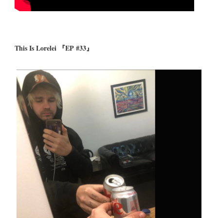
This Is Lorelei 『EP #33』