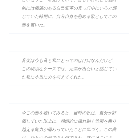
的には価値のある自己変革の真っ只中にいると感
じていた時期に、自分自身を慰める歌としてこの
曲を書いた。
音楽は今も昔も私にとってのはけ口なんだけど、
この特別なケースでは、元気が出ないと感じてい
た私に本当に力を与えてくれた。
今この曲を聴いてみると、当時の私は、自分が評
価していた以上に、感情的に揺れ動く地形を乗り
越える能力が備わっていたことに気づく。この曲
は、ひとつの形であれ何であれ、常にそこにあ