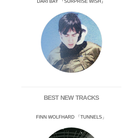
DARI BAY 『SURPRISE WISH』
BEST NEW TRACKS
FINN WOLFHARD 「TUNNELS」