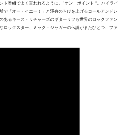
ント番組でよく言われるように、"オン・ポイント "。ハイライ
距離で「オー・イエー！」と渾身の叫びを上げるコールアンドレ
のあるキース・リチャーズのギターリフも世界のロックファン
なロックスター、ミック・ジャガーの伝説がまたひとつ、ファ