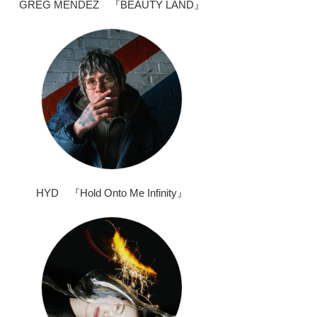
GREG MENDEZ 『BEAUTY LAND』
HYD 『Hold Onto Me Infinity』