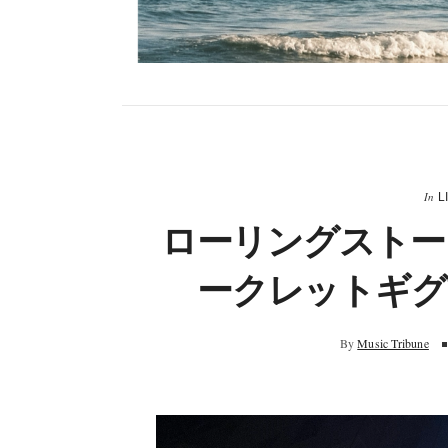
In
L
ローリングストー
ークレットギグ
By
Music Tribune