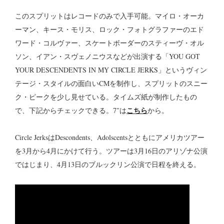
このスプリットはレコードのみで入手可能。マイロ・オーカ
ーマン、キース・モリス、ロック・フォトグラファーのエド
ワード・コルヴァー、スケートボーダーのスティーヴ・オル
ソン、イアン・スヴェノニウスなどが出演する「YOU GOT
YOUR DESCENDENTS IN MY CIRCLE JERKS」というヴィン
テージ・スタイルの面白いCMを制作し、スプリットのスニー
ク・ピークを少し見せている。タイムズ紙が制作したもの
こちら
で、下記からチェックできる。7″は
から。
Circle JerksはDescondents、Adolscentsとともにアメリカツアー
を3月から4月にかけて行う。ツアーは3月16日のアリゾナ公演
ではじまり、4月13日のブルックリン公演で日程を終える。