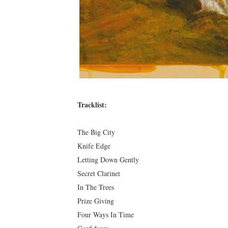
Tracklist:
The Big City
Knife Edge
Letting Down Gently
Secret Clarinet
In The Trees
Prize Giving
Four Ways In Time