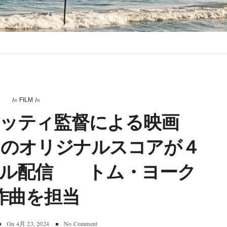
In
In
FILM
ッティ監督による映画
ZA』のオリジナルスコアが４
タル配信 トム・ヨーク
作曲を担当
On
4月 23, 2024
No Comment