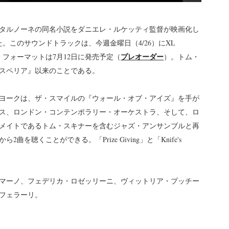
タルノーネの同名小説をダニエレ・ルケッティ監督が映画化し
した。このサウンドトラックは、今週金曜日（4/26）にXL
プレオーダー
ル・フォーマットは7月12日に発売予定（
）。トム・
サスペリア』以来のことである。
ヨークは、ザ・スマイルの『ウォール・オブ・アイズ』を手が
ス、ロンドン・コンテンポラリー・オーケストラ、そして、ロ
メイトであるトム・スキナーを含むジャズ・アンサンブルと再
聴くことができる。「Prize Giving」と「Knife's
マーノ、フェデリカ・ロゼッリーニ、ヴィットリア・プッチー
フェラーリ。