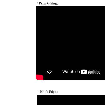
「Prize Giving」
「Knife Edge」