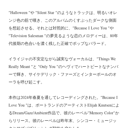
"Halloween "や "Silent Star "のようなトラックは、明るいオレ
ンジ色の筋で嘆き、このアルバムのくすぶったダークな側面
を想起させる。それとは対照的に、"Because I Love You "や
"Television Salesman "の夢見るような恋のメロディーは、80年
代後期の色合いを濃く残した正確でポップなバラード。
イライジャの不安定ながら誠実なヴォーカルは、"Things We
Really Meant "と "Only You "のヘヴィでハートビートなナンバ
ーで輝き、サイケデリック・ファーズとインターポールのオ
ーラを呼び起こす。
本作は2024年春夏を通してレコーディングされた。"Because I
Love You "は、ポートランドのアーティストElijah Knutsenによ
るDream/Gaze/Ambient作品で、彼のレーベル''Memory Color''か
らリリース。彼のレーベルは昨年末、シンコー・ミュージッ