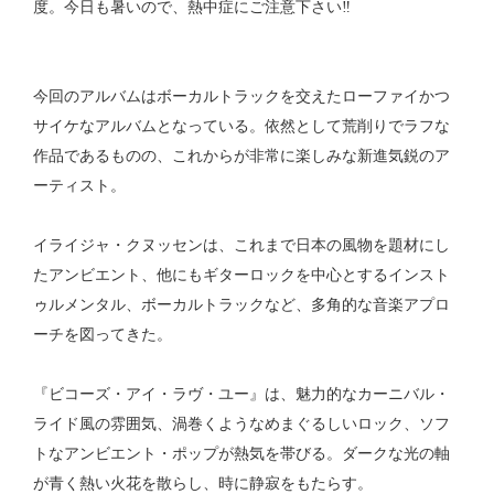
度。今日も暑いので、熱中症にご注意下さい‼︎
今回のアルバムはボーカルトラックを交えたローファイかつ
サイケなアルバムとなっている。依然として荒削りでラフな
作品であるものの、これからが非常に楽しみな新進気鋭のア
ーティスト。
イライジャ・クヌッセンは、これまで日本の風物を題材にし
たアンビエント、他にもギターロックを中心とするインスト
ゥルメンタル、ボーカルトラックなど、多角的な音楽アプロ
ーチを図ってきた。
『ビコーズ・アイ・ラヴ・ユー』は、魅力的なカーニバル・
ライド風の雰囲気、渦巻くようなめまぐるしいロック、ソフ
トなアンビエント・ポップが熱気を帯びる。ダークな光の軸
が青く熱い火花を散らし、時に静寂をもたらす。