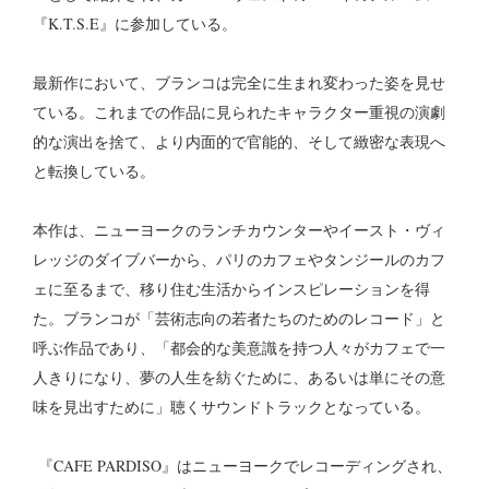
『K.T.S.E』に参加している。
最新作において、ブランコは完全に生まれ変わった姿を見せ
ている。これまでの作品に見られたキャラクター重視の演劇
的な演出を捨て、より内面的で官能的、そして緻密な表現へ
と転換している。
本作は、ニューヨークのランチカウンターやイースト・ヴィ
レッジのダイブバーから、パリのカフェやタンジールのカフ
ェに至るまで、移り住む生活からインスピレーションを得
た。ブランコが「芸術志向の若者たちのためのレコード」と
呼ぶ作品であり、「都会的な美意識を持つ人々がカフェで一
人きりになり、夢の人生を紡ぐために、あるいは単にその意
味を見出すために」聴くサウンドトラックとなっている。
『CAFE PARDISO』はニューヨークでレコーディングされ、