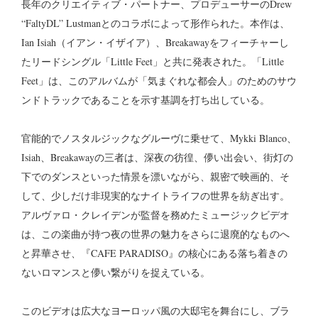
長年のクリエイティブ・パートナー、プロデューサーのDrew
“FaltyDL” Lustmanとのコラボによって形作られた。本作は、
Ian Isiah（イアン・イザイア）、Breakawayをフィーチャーし
たリードシングル「Little Feet」と共に発表された。「Little
Feet」は、このアルバムが「気まぐれな都会人」のためのサウ
ンドトラックであることを示す基調を打ち出している。
官能的でノスタルジックなグルーヴに乗せて、Mykki Blanco、
Isiah、Breakawayの三者は、深夜の彷徨、儚い出会い、街灯の
下でのダンスといった情景を漂いながら、親密で映画的、そ
して、少しだけ非現実的なナイトライフの世界を紡ぎ出す。
アルヴァロ・クレイデンが監督を務めたミュージックビデオ
は、この楽曲が持つ夜の世界の魅力をさらに退廃的なものへ
と昇華させ、『CAFE PARADISO』の核心にある落ち着きの
ないロマンスと儚い繋がりを捉えている。
このビデオは広大なヨーロッパ風の大邸宅を舞台にし、ブラ