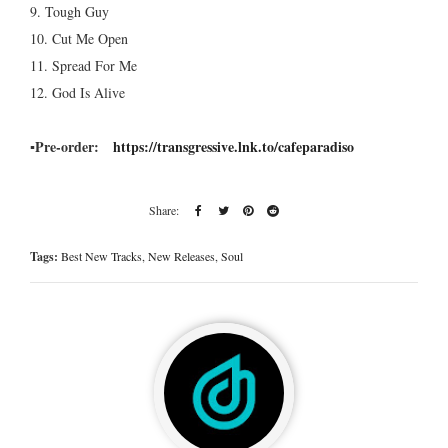
9. Tough Guy
10. Cut Me Open
11. Spread For Me
12. God Is Alive
▪Pre-order:
https://transgressive.lnk.to/cafeparadiso
Tags:
Best New Tracks
,
New Releases
,
Soul