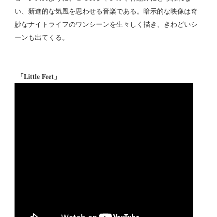
い、新進的な気風を思わせる音楽である。暗示的な映像は奇
妙なナイトライフのワンシーンを生々しく描き、きわどいシ
ーンも出てくる。
「Little Feet」