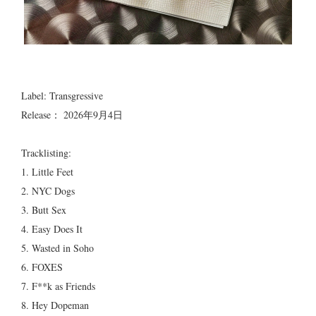
Label: Transgressive
Release： 2026年9月4日
Tracklisting:
1. Little Feet
2. NYC Dogs
3. Butt Sex
4. Easy Does It
5. Wasted in Soho
6. FOXES
7. F**k as Friends
8. Hey Dopeman