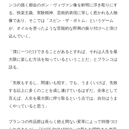
ンコの描く都会のボン・ヴィヴァン像を鮮明に浮き彫りにす
る。快楽主義、実験精神、芸術的表現に等しく惹かれる人物
像であり、そこでは「スピン・ザ・ボトム」というゲーム
が、オイルを塗ったような官能的な即興の振り付けへと溶け
込んでいく。
「僕に一つだけできることがあるとすれば、それは人生を最
大限に楽しむ方法を知っているということだ」とブランコは
語る。
「失敗もするし、間違いも犯す。でも、うまくいけば、失敗
する以上に多くのことを成し遂げているはずだ。全体として
言えば、人生を最大限に搾り取るという点では、自分はうま
くやっていると思う」
ブランコの作品群は長らく絶え間ない変革によって特徴づけ