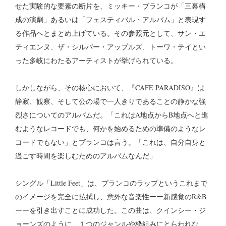
せた実験的な要素の断片を、ミッキー・ブランコが「三幕構
成の演劇」あるいは「フェスティバル・アルバム」と表現す
る作品へとまとめ上げている。その参照元として、サン・エ
ティエンヌ、ザ・シルバー・アップルズ、トーワ・テイとい
った多岐にわたるアーティストが挙げられている。
しかしながら、その核心において、『CAFE PARADISO』は
静寂、観察、そして公の場で一人きりであることの静かな強
烈さについてのアルバムだ。「これはA地点からB地点へと進
むようなレコードでも、何かを始めるための準備のようなレ
コードでもない」とブランコは言う。「これは、自分自身と
過ごす時間を楽しむためのアルバムなんだ」
シングル「Little Feet」は、ブランコのラップというこれまで
のイメージを完全に払拭し、意外な音楽性ーー新感覚のR&B
ーーを引き出すことに成功した。この曲は、クインシー・ジ
ョーンズのように、１つのジャンルや枠組みにとらわれな