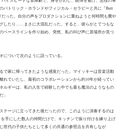
ーだ。ハイスピードな冒険劇で、身をかわし、銃弾を避け、悪役の車
パトリック・ホランドやフィジカル・セラピーと共に『Butt
騒ぎだった。自分の声をプロダクションに重ねようと何時間も費や
グしたり……まさに大混乱だった。すると、彼らがとてつもな
のベースラインを作り始め、突然、私の叫び声に居場所が見つ
オについて次のように語っている。
るで家に帰ってきたような感覚だった。マイッキーは音楽活動
離れていたし、最初のコラボレーションから約10年が経ってい
ネルギーは、私の人生で経験した中でも最も魔法のようなもの
だ」
ステージに立ってきた後だったので、このように演奏するのは
ラを手にした数人の仲間だけで、キッチンで振り付けを練り上げ
じ世代の子供たちとして多くの共通の参照点を共有しなが