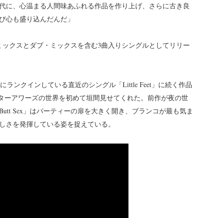
代に、心温まる人間味あふれる作品を作り上げ、さらに古き良
び心も盛り込んだんだ」
ス・ミックスとダブ・ミックスを含む3曲入りシングルとしてリリー
のB-Listにランクインしている直近のシングル「Little Feet」に続く作品
なアフターアワーズの世界を初めて垣間見せてくれた。前作が夜の世
tt Sex」はパーティーの扉を大きく開き、ブランコが最も気ま
しさを発揮している姿を捉えている。