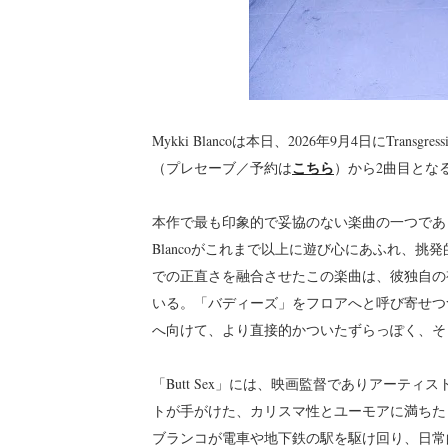
Mykki Blancoは本日、2026年9月4日にTransg
こちら
（プレセーブ／予約は
）から2曲目となる
本作で最も印象的で妥協のない楽曲の一つであり、
Blancoがこれまで以上に遊び心にあふれ、
での正直さを融合させたこの楽曲は、彼独自の
いる。「バディーズ」をフロアへと呼び寄せつ
へ向けて、より直接的かついたずらっぽく、そ
「Butt Sex」には、映画監督でありアーテ
トが手がけた、カリスマ性とユーモアに満ちた
ブランコが電車や地下鉄の駅を駆け回り、日常