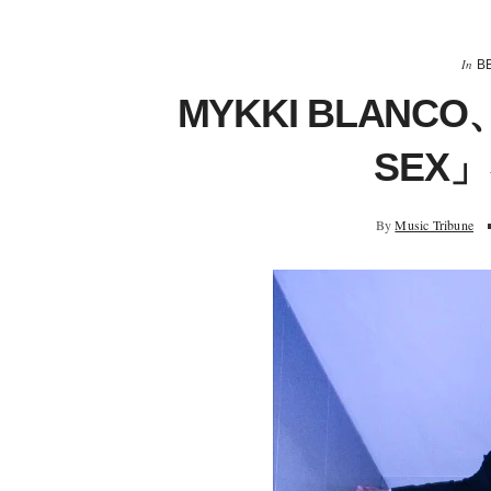
In
B
MYKKI BLAN
SEX
By
Music Tribune