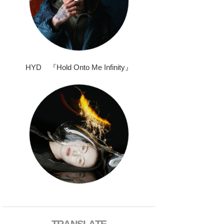
HYD 『Hold Onto Me Infinity』
TRANSLATE