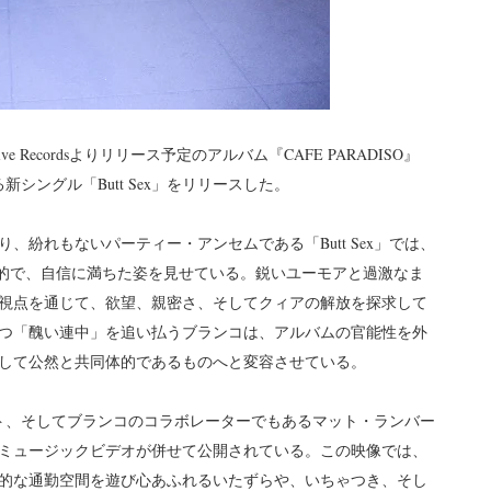
ressive Recordsよりリリース予定のアルバム『CAFE PARADISO』
新シングル「Butt Sex」をリリースした。
紛れもないパーティー・アンセムである「Butt Sex」では、
挑発的で、自信に満ちた姿を見せている。鋭いユーモアと過激なま
視点を通じて、欲望、親密さ、そしてクィアの解放を探求して
つ「醜い連中」を追い払うブランコは、アルバムの官能性を外
して公然と共同体的であるものへと変容させている。
ィスト、そしてブランコのコラボレーターでもあるマット・ランバー
ミュージックビデオが併せて公開されている。この映像では、
的な通勤空間を遊び心あふれるいたずらや、いちゃつき、そし