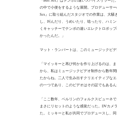
『Butt Sex』はテンポの速いスパイスリラ
の中で小便をするような展開。プロデューサーの
Sex』に取り組んだスタジオでの作業は、大
し、叫んだり、うめいたり、唸ったり、ハミン
くキャッチーでテンポの速いエレクトロポップ
かったんだ。」
マット・ランバートは、このミュージックビデ
「マイッキーと再び何かを作り上げるのは、ま
から、私はミュージックビデオ制作から数年間
たからね。二人で生み出すクリエイティブなエ
の一つであり、このビデオはその証でもあるん
「ここ数年、ベルリンのフォルクスビューネで
まさにリセットのような感覚だった。DVカメ
た。ミッキーと私が共同でプロデュースし、同