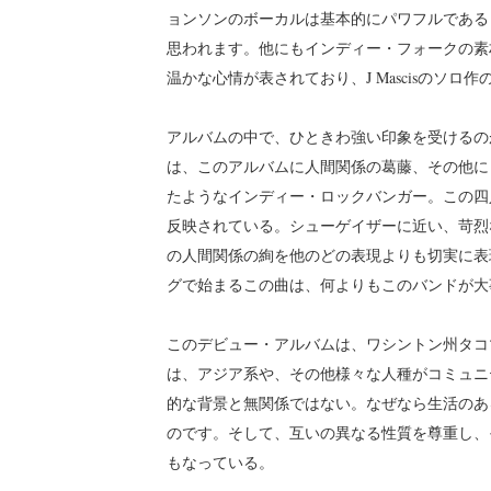
ョンソンのボーカルは基本的にパワフルである
思われます。他にもインディー・フォークの素朴で
温かな心情が表されており、J Mascisのソ
アルバムの中で、ひときわ強い印象を受けるのが、ハイ
は、このアルバムに人間関係の葛藤、その他に
たようなインディー・ロックバンガー。この四
反映されている。シューゲイザーに近い、苛烈
の人間関係の絢を他のどの表現よりも切実に表
グで始まるこの曲は、何よりもこのバンドが大
このデビュー・アルバムは、ワシントン州タコ
は、アジア系や、その他様々な人種がコミュニテ
的な背景と無関係ではない。なぜなら生活のあ
のです。そして、互いの異なる性質を尊重し、
もなっている。