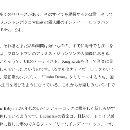
多くのリリースがあり、そのすべてを網羅するのは難しそうで
ワシントン州タコマ出身の四人組のインディー・ロックバン
 Baby』です。
で、それほどまだ活動期間は短いものの、すでに海外でも注目を
は、フロントマンのアラミス・ジョンソンの人物像に尽きる。
そうで、UKのアーティスト、King Kruleを介して音楽に目
しんでいったというのです。USオルタナティヴ・ロックという
初期のシングル、『Jimbo Demo』をリリースするうち、国
も注目を浴びるようになっている。これからが楽しみなバンドで
The Baby』は90年代のUSインディーロックに根差した親しみやす
しているようです。Enumclawの音楽は、軽快で、ドライブ感
粋に親しむ事のできるフレンドリーなインディーロック。それ