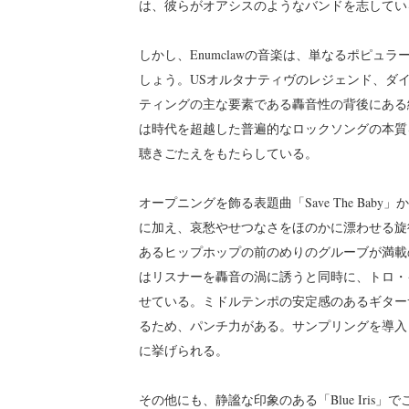
は、彼らがオアシスのようなバンドを志してい
しかし、Enumclawの音楽は、単なるポピ
しょう。USオルタナティヴのレジェンド、ダイナソ
ティングの主な要素である轟音性の背後にある
は時代を超越した普遍的なロックソングの本質
聴きごたえをもたらしている。
オープニングを飾る表題曲「Save The Ba
に加え、哀愁やせつなさをほのかに漂わせる旋
あるヒップホップの前のめりのグルーブが満載
はリスナーを轟音の渦に誘うと同時に、トロ・
せている。ミドルテンポの安定感のあるギター
るため、パンチ力がある。サンプリングを導入
に挙げられる。
その他にも、静謐な印象のある「Blue Iri