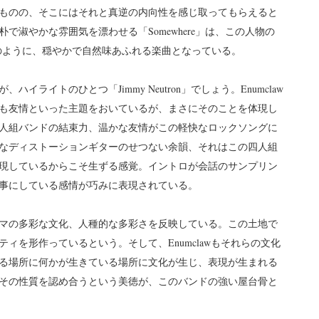
ものの、そこにはそれと真逆の内向性を感じ取ってもらえると
淑やかな雰囲気を漂わせる「Somewhere」は、この人物の
ロ作のように、穏やかで自然味あふれる楽曲となっている。
ライトのひとつ「Jimmy Neutron」でしょう。Enumclaw
も友情といった主題をおいているが、まさにそのことを体現し
人組バンドの結束力、温かな友情がこの軽快なロックソングに
なディストーションギターのせつない余韻、それはこの四人組
現しているからこそ生ずる感覚。イントロが会話のサンプリン
事にしている感情が巧みに表現されている。
マの多彩な文化、人種的な多彩さを反映している。この土地で
ィを形作っているという。そして、Enumclawもそれらの文化
る場所に何かが生きている場所に文化が生じ、表現が生まれる
その性質を認め合うという美徳が、このバンドの強い屋台骨と