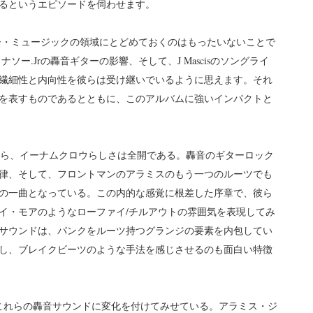
るというエピソードを伺わせます。
ュラー・ミュージックの領域にとどめておくのはもったいないことで
ー.Jrの轟音ギターの影響、そして、J Mascisのソングライ
繊細性と内向性を彼らは受け継いでいるように思えます。それ
を表すものであるとともに、このアルバムに強いインパクトと
by」から、イーナムクロウらしさは全開である。轟音のギターロック
律、そして、フロントマンのアラミスのもう一つのルーツでも
の一曲となっている。この内的な感覚に根差した序章で、彼ら
イ・モアのようなローファイ/チルアウトの雰囲気を表現してみ
サウンドは、パンクをルーツ持つグランジの要素を内包してい
し、ブレイクビーツのような手法を感じさせるのも面白い特徴
s」でこれらの轟音サウンドに変化を付けてみせている。アラミス・ジ