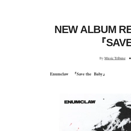
NEW ALBUM 
『SAVE
By
Music Tribune
Enumclaw 『Save the Baby』