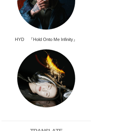
HYD 『Hold Onto Me Infinity』
TRANSLATE