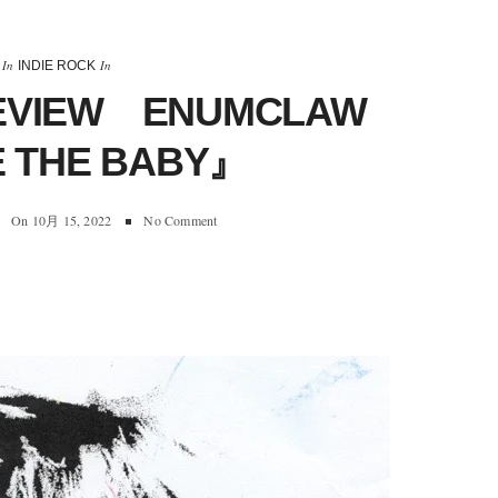
In
In
INDIE ROCK
REVIEW ENUMCLAW
 THE BABY』
On
10月 15, 2022
No Comment