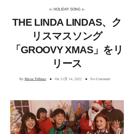
In
In
HOLIDAY SONG
THE LINDA LINDAS、ク
リスマスソング
「GROOVY XMAS」をリ
リース
By
Music Tribune
On
11月 14, 2022
No Comment