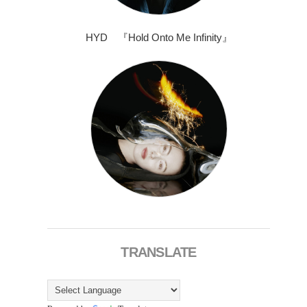
HYD 『Hold Onto Me Infinity』
TRANSLATE