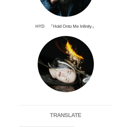
HYD 『Hold Onto Me Infinity』
TRANSLATE