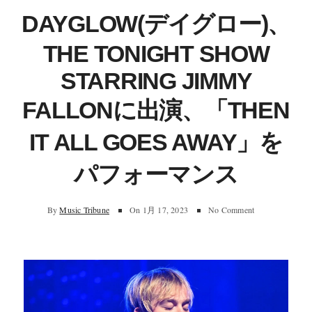
DAYGLOW(デイグロー)、
THE TONIGHT SHOW
STARRING JIMMY
FALLONに出演、「THEN
IT ALL GOES AWAY」を
パフォーマンス
By
Music Tribune
On
1月 17, 2023
No Comment