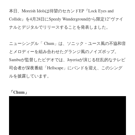
本日、Moreish Idolsは待望のセカンドEP『Lock Eyes and
Collide』を4月28日にSpeedy Wundergroundから限定12″ヴァイ
ナルとデジタルでリリースすることを発表しました。
ニューシングル「 Chum」は、ソニック・ユース風の不協和音
とメロディーを組み合わせたグランジ風のノイズポップ。
Sambuが監督したビデオでは、Joyeriaが演じる狂乱的なテレビ
司会者が深夜番組「Hellscape」にバンドを迎え、このシング
ルを披露しています。
「Chum」