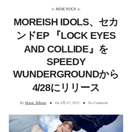
In
In
INDIE ROCK
MOREISH IDOLS、セカ
ンドEP 『LOCK EYES
AND COLLIDE』を
SPEEDY
WUNDERGROUNDから
4/28にリリース
By
Music Tribune
On
4月 07, 2023
No Comment