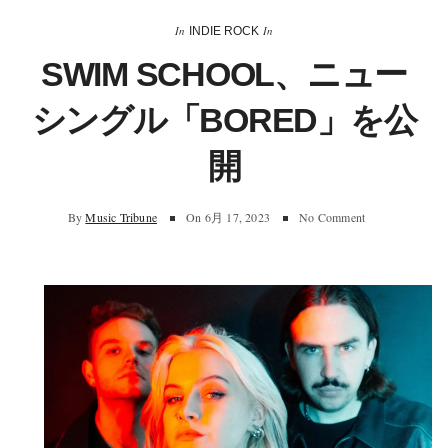
In
In
INDIE ROCK
SWIM SCHOOL、ニュー
シングル「BORED」を公
開
By
Music Tribune
On
6月 17, 2023
No Comment