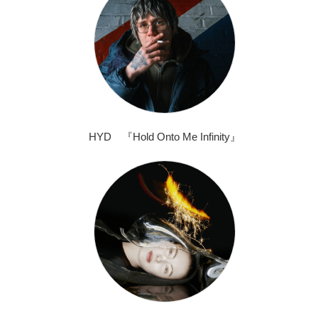
HYD 『Hold Onto Me Infinity』