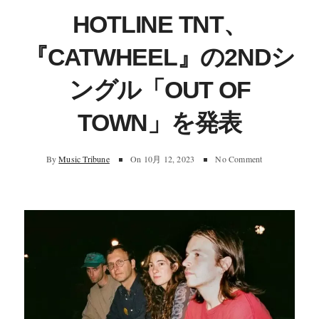
HOTLINE TNT、
『CATWHEEL』の2NDシ
ングル「OUT OF
TOWN」を発表
By
Music Tribune
On
10月 12, 2023
No Comment