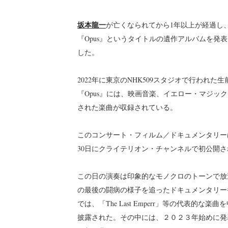
坂本龍一
が亡くなられてから1年以上が経過し
『Opus』というタイトルの遺作アルバムを発表し
した。
2022年に東京のNHK509スタジオで行われた
『Opus』には、映画音楽、イエロー・マジ
された楽曲が収録されている。
このコンサート・フィルム／ドキュメンタリーは、「R
30日にクライテリオン・チャンネルで初公開さ
この日の演奏は印象的なモノクロのトーンで放
の最後の闘病の様子を追ったドキュメンタリー
では、「The Last Emperr」等の代表
披露された。その中には、２０２３年始めに発