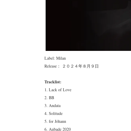
Label: Milan
Release： ２０２４年８月９日
Tracklist:
1. Lack of Love
2. BB
3. Andata
4. Solitude
5. for Jóhann
6. Aubade 2020