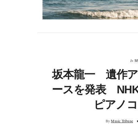
In
M
坂本龍一 遺作ア
ースを発表 NH
ピアノコ
By
Music Tribune