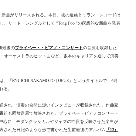
、新曲がリリースされる。本日、彼の遺族とミラン・レコードは
、リード・シングルとして "Tong Poo "の瞑想的な新曲を発表
プライベート・ピアノ・コンサート
生前最後の
の音源を収録した
ック・オーケストラのヒット曲など、坂本のキャリアを通して演奏
YUICHI SAKAMOTO | OPUS」というタイトルで、6月
れる。
送され、演奏の合間に短いインタビューが収録された。作曲家
番組も同放送局で放映された。プライベートピアノコンサート
的な楽曲を中心に、モダンクラシカルやジャズの性質を反映させた楽曲が
『12』
表された日記のような形で書かれた生前最後のアルバム