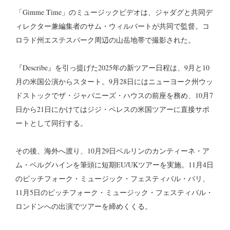
「Gimme Time」のミュージックビデオは、ジャダグと共同デ
ィレクター兼編集者のサム・ウィルバートが共同で監督。コ
ロラド州エステスパーク周辺の山岳地帯で撮影された。
『Describe』を引っ提げた2025年の新ツアー日程は、9月と10
月の米国公演からスタート。9月28日にはニューヨーク州ウッ
ドストックでザ・ジャパニーズ・ハウスの前座を務め、10月7
日から21日にかけてはジジ・ペレスの米国ツアーに直接サポ
ートとして同行する。
その後、海外へ渡り、10月29日ベルリンのカンティーネ・ア
ム・ベルグハインを筆頭に短期EU/UKツアーを実施。11月4日
のピッチフォーク・ミュージック・フェスティバル・パリ、
11月5日のピッチフォーク・ミュージック・フェスティバル・
ロンドンへの出演でツアーを締めくくる。