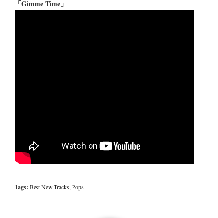
「Gimme Time」
Tags:
Best New Tracks
,
Pops