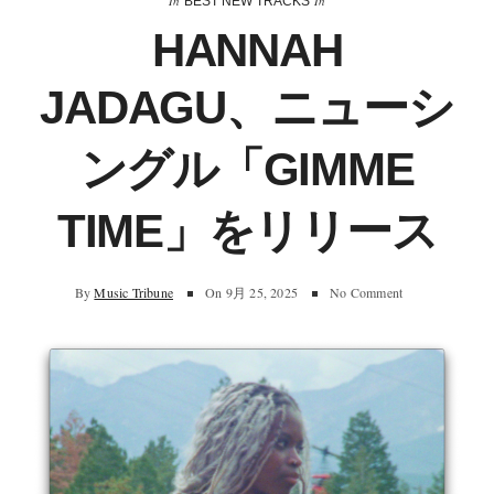
In
In
BEST NEW TRACKS
HANNAH
JADAGU、ニューシ
ングル「GIMME
TIME」をリリース
By
Music Tribune
On
9月 25, 2025
No Comment