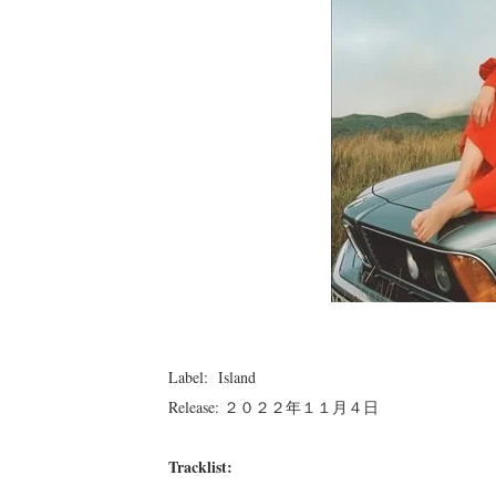
Label: Island
Release: ２０２２年１１月４日
Tracklist: