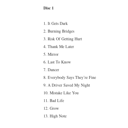
Disc 1
1. It Gets Dark
2. Burning Bridges
3. Risk Of Getting Hurt
4. Thank Me Later
5. Mirror
6. Last To Know
7. Dancer
8. Everybody Says They’re Fine
9. A Driver Saved My Night
10. Mistake Like You
11. Bad Life
12. Grow
13. High Note