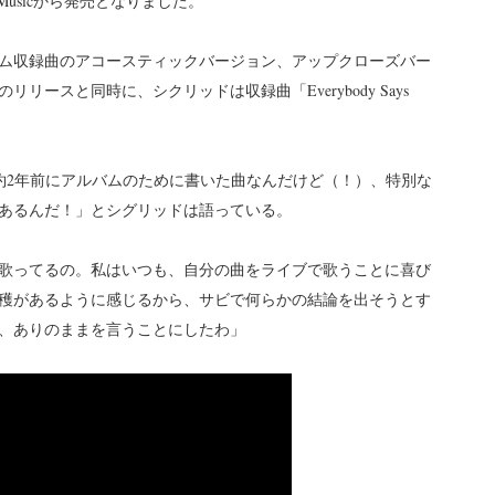
al Musicから発売となりました。
ム収録曲のアコースティックバージョン、アップクローズバー
ースと同時に、シクリッドは収録曲「Everybody Says
はAskjellと私が約2年前にアルバムのために書いた曲なんだけど（！）、特別な
あるんだ！」とシグリッドは語っている。
歌ってるの。私はいつも、自分の曲をライブで歌うことに喜び
穫があるように感じるから、サビで何らかの結論を出そうとす
、ありのままを言うことにしたわ」