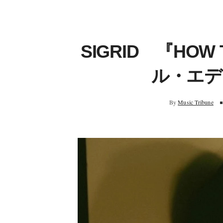
SIGRID 『HOW
ル・エデ
By
Music Tribune