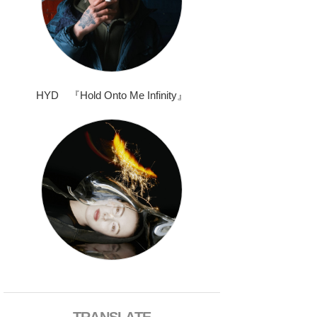
HYD 『Hold Onto Me Infinity』
TRANSLATE