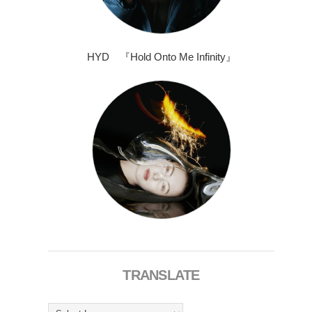
HYD 『Hold Onto Me Infinity』
TRANSLATE