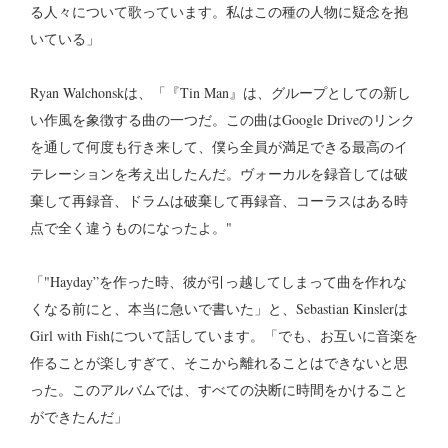
る人々について歌っています。私はこの種の人物に疑念を抱
いている」
Ryan Walchonskは、「『Tin Man』は、グループとしての新し
い作風を象徴する曲の一つだ。この曲はGoogle Driveのリンク
を通して何度も行き来して、僕ら全員が満足できる最高のイ
テレーションを考え出したんだ。ヴォーカルを録音しては破
棄して再録音、ドラムは破棄して再録音、コーラスはある時
点で全く違うものになったよ。"
「"Hayday”を作った時、彼が引っ越してしまって曲を作れな
くなる前にと、本当に急いで書いた」と、Sebastian Kinslerは
Girl with Fishについて話しています。「でも、お互いに音楽を
作ることが楽しすぎて、そこから離れることはできないと思
った。このアルバムでは、すべての決断に時間をかけること
ができたんだ」