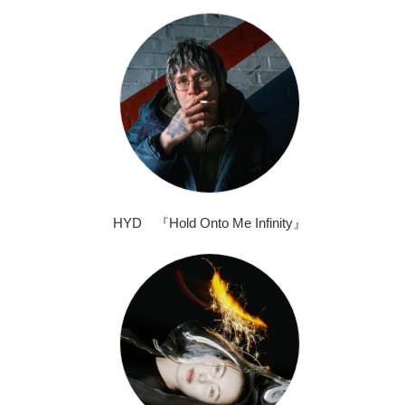
HYD 『Hold Onto Me Infinity』