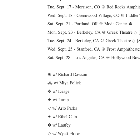
Tue. Sept. 17 - Morrison, CO @ Red Rocks Amphi
Wed. Sept. 18 - Greenwood Village, CO @ Fiddle
Sat. Sept. 21 - Portland, OR @ Moda Center ✽
Mon. Sept. 23 - Berkeley, CA @ Greek Theatre
Tue. Sept. 24 - Berkeley, CA @ Greek Theatre 
Wed. Sept. 25 - Stanford, CA @ Frost Amphitheat
Sat. Sept. 28 - Los Angeles, CA @ Hollywood Bo
✺ w/ Richard Dawson
⁂ w/ Miya Folick
✥ w/ Iceage
★ w/ Lamp
▽ w/ Arlo Parks
✦ w/ Ethel Cain
✽ w/ Laufey
◇ w/ Wyatt Flores