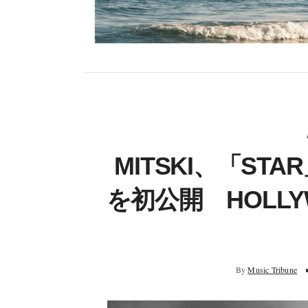
MITSKI、「S
を初公開 HOLLY
By
Music Tribune