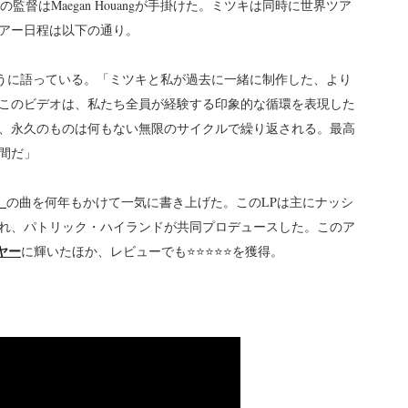
督はMaegan Houangが手掛けた。ミツキは同時に世界ツア
アー日程は以下の通り。
のように語っている。「ミツキと私が過去に一緒に制作した、より
このビデオは、私たち全員が経験する印象的な循環を表現した
、永久のものは何もない無限のサイクルで繰り返される。最高
間だ」
e』
の曲を何年もかけて一気に書き上げた。このLPは主にナッシ
れ、パトリック・ハイランドが共同プロデュースした。このア
ヤー
に輝いたほか、レビューでも⭐️⭐️⭐️⭐️⭐️を獲得。