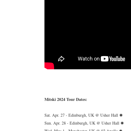
Mitski 2024 Tour Dates:
Sat. Apr. 27 - Edinburgh, UK @ Usher Hall ✺
Sun. Apr. 28 - Edinburgh, UK @ Usher Hall ✺
Wed. May 1 - Manchester, UK @ 02 Apollo ✺