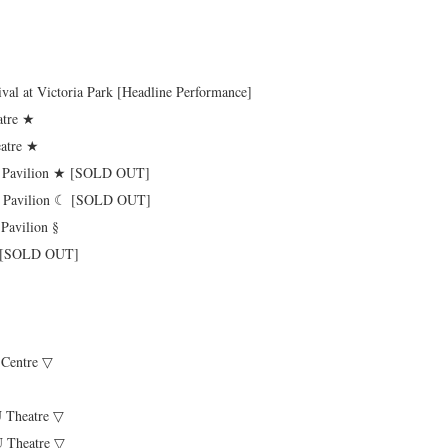
val at Victoria Park [Headline Performance]
eatre ★
eatre ★
st Pavilion ★ [SOLD OUT]
st Pavilion ☾ [SOLD OUT]
Pavilion §
n ★ [SOLD OUT]
l Centre ▽
CU Theatre ▽
CU Theatre ▽