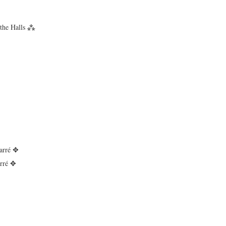
 the Halls ⁂
Carré ✥
arré ✥
✥