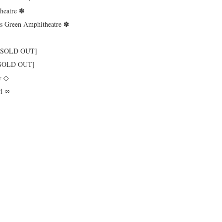
theatre ✽
r’s Green Amphitheatre ✽
 ◇ [SOLD OUT]
◇ [SOLD OUT]
er ◇
wl ∞