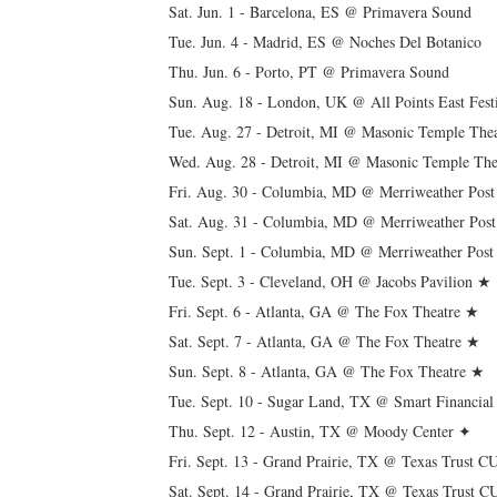
Sat. Jun. 1 - Barcelona, ES @ Primavera Sound
Tue. Jun. 4 - Madrid, ES @ Noches Del Botanico
Thu. Jun. 6 - Porto, PT @ Primavera Sound
Sun. Aug. 18 - London, UK @ All Points East Festi
Tue. Aug. 27 - Detroit, MI @ Masonic Temple Th
Wed. Aug. 28 - Detroit, MI @ Masonic Temple Th
Fri. Aug. 30 - Columbia, MD @ Merriweather Po
Sat. Aug. 31 - Columbia, MD @ Merriweather Po
Sun. Sept. 1 - Columbia, MD @ Merriweather Post 
Tue. Sept. 3 - Cleveland, OH @ Jacobs Pavilio
Fri. Sept. 6 - Atlanta, GA @ The Fox Theatre ★
Sat. Sept. 7 - Atlanta, GA @ The Fox Theatre ★
Sun. Sept. 8 - Atlanta, GA @ The Fox Theatre ★
Tue. Sept. 10 - Sugar Land, TX @ Smart Financia
Thu. Sept. 12 - Austin, TX @ Moody Center ✦
Fri. Sept. 13 - Grand Prairie, TX @ Texas Trust 
Sat. Sept. 14 - Grand Prairie, TX @ Texas Trust 