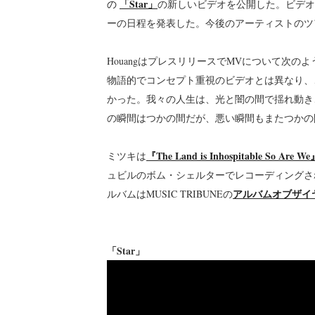
「Star」
の
の新しいビデオを公開した。ビデオの監
ーの日程を発表した。今後のアーティストのツ
HouangはプレスリリースでMVについて次
物語的でコンセプト重視のビデオとは異なり、
かった。我々の人生は、光と闇の間で揺れ動き
の瞬間はつかの間だが、悪い瞬間もまたつかの
『The Land is Inhospitable So Are W
ミツキは
ュビルのボム・シェルターでレコーディングさ
アルバムオブザイ
ルバムはMUSIC TRIBUNEの
「Star」