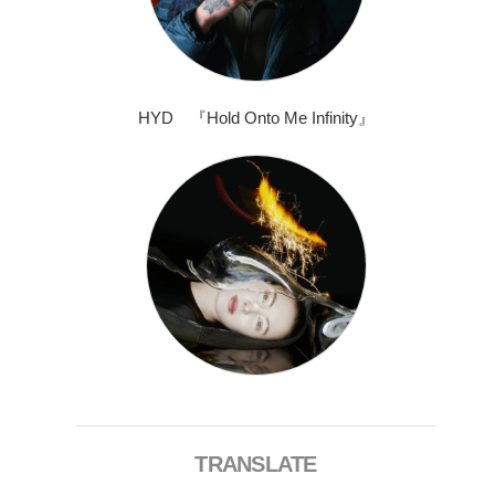
HYD 『Hold Onto Me Infinity』
TRANSLATE